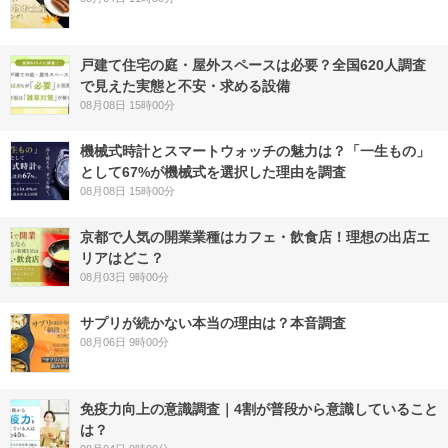
戸建て住宅の庭・屋外スペースは必要？全国620人調査
で見えた実態と不安・求める設備
08月08日 15時00分
機械式時計とスマートウォッチの魅力は？「一生もの」
として67%が機械式を選択した理由を調査
08月08日 15時00分
京都で人気の開業業種はカフェ・飲食店！理想の出店エ
リアはどこ？
08月03日 9時00分
サプリが続かない本当の理由は？本音調査
08月06日 9時00分
免疫力向上の意識調査｜4割が普段から意識していること
は？