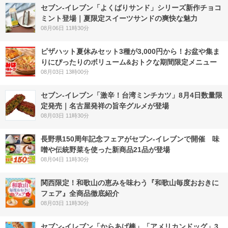
セブン‐イレブン「よくばりサンド」シリーズ新作チョコ
ミント登場｜夏限定スイーツサンドの爽快な魅力
08月06日 11時30分
ピザハット夏休みセット3種が3,000円から！お盆や集ま
りにぴったりのボリューム&おトクな期間限定メニュー
08月03日 13時00分
セブン-イレブン「激辛！台湾ミンチカツ」8月4日数量限
定発売｜名古屋発祥の旨辛グルメが登場
08月03日 11時30分
長野県150周年記念フェアがセブン-イレブンで開催 味
噌や伝統野菜を使った新商品21品が登場
08月04日 11時30分
関西限定！和歌山の恵みを味わう『和歌山毎度おおきに
フェア』全商品徹底紹介
08月03日 11時30分
セブン‐イレブン「からあげ棒」「アメリカンドッグ」3