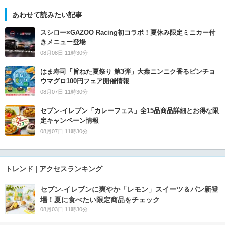
あわせて読みたい記事
スシロー×GAZOO Racing初コラボ！夏休み限定ミニカー付
きメニュー登場
08月08日 11時30分
はま寿司「旨ねた夏祭り 第3弾」大葉ニンニク香るビンチョ
ウマグロ100円フェア開催情報
08月07日 11時30分
セブン‐イレブン「カレーフェス」全15品商品詳細とお得な限
定キャンペーン情報
08月07日 11時30分
トレンド | アクセスランキング
セブン‐イレブンに爽やか「レモン」スイーツ＆パン新登
場！夏に食べたい限定商品をチェック
08月03日 11時30分