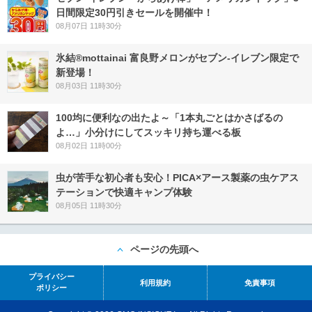
日間限定30円引きセールを開催中！
08月07日 11時30分
氷結®mottainai 富良野メロンがセブン‐イレブン限定で
新登場！
08月03日 11時30分
100均に便利なの出たよ～「1本丸ごとはかさばるの
よ…」小分けにしてスッキリ持ち運べる板
08月02日 11時00分
虫が苦手な初心者も安心！PICA×アース製薬の虫ケアス
テーションで快適キャンプ体験
08月05日 11時30分
ページの先頭へ
プライバシー
利用規約
免責事項
ポリシー