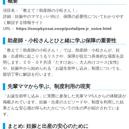
概要
項目名：「教えて！助産師の小松さん！」
詳細：妊娠中のママとパパ向け、保障の必要性についてわかりやす
く解説する情報サイト
URL：
https://coopkyosai.coop/portal/pre-jr_voice.html
助産師・小松さんとひと緒に学ぶ保障の重要性
「教えて！助産師の小松さん！」では、助産師・小松さんが、妊
娠・出産時に起こりうるリスクや、保障が役立つ具体的な場面を説
明します。ＣＯ・ＯＰ共済「たすけあい」大人向けコース(女性)
や、妊娠中から始められる「お誕生前申し込み」制度についても、
親切丁寧に解説を行います。
先輩ママから学ぶ、制度利用の現実
「お誕生前申し込み」に実際に参加した先輩ママ5人からの体験談が
掲載されています。妊娠・出産のエピソードや、制度を利用した結
果どんな安心感が得られたかについての生の声が紹介されていま
す。
まとめ: 妊娠と出産の安心のために