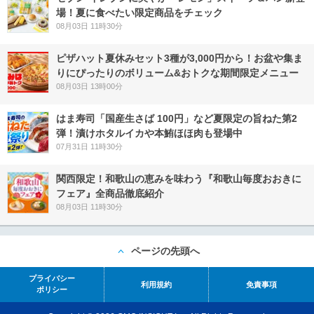
場！夏に食べたい限定商品をチェック
08月03日 11時30分
ピザハット夏休みセット3種が3,000円から！お盆や集ま
りにぴったりのボリューム&おトクな期間限定メニュー
08月03日 13時00分
はま寿司「国産生さば 100円」など夏限定の旨ねた第2
弾！漬けホタルイカや本鮪ほほ肉も登場中
07月31日 11時30分
関西限定！和歌山の恵みを味わう『和歌山毎度おおきに
フェア』全商品徹底紹介
08月03日 11時30分
ページの先頭へ
プライバシー
利用規約
免責事項
ポリシー