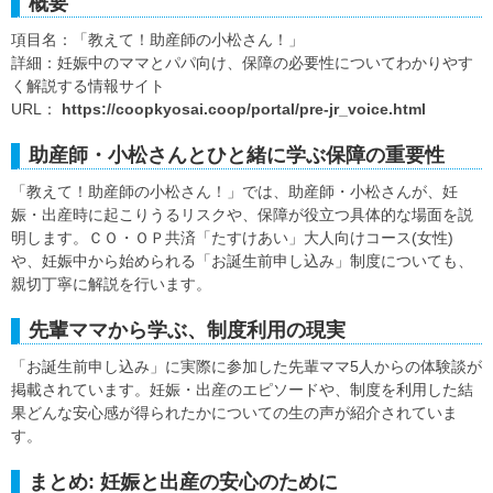
概要
項目名：「教えて！助産師の小松さん！」
詳細：妊娠中のママとパパ向け、保障の必要性についてわかりやす
く解説する情報サイト
URL：
https://coopkyosai.coop/portal/pre-jr_voice.html
助産師・小松さんとひと緒に学ぶ保障の重要性
「教えて！助産師の小松さん！」では、助産師・小松さんが、妊
娠・出産時に起こりうるリスクや、保障が役立つ具体的な場面を説
明します。ＣＯ・ＯＰ共済「たすけあい」大人向けコース(女性)
や、妊娠中から始められる「お誕生前申し込み」制度についても、
親切丁寧に解説を行います。
先輩ママから学ぶ、制度利用の現実
「お誕生前申し込み」に実際に参加した先輩ママ5人からの体験談が
掲載されています。妊娠・出産のエピソードや、制度を利用した結
果どんな安心感が得られたかについての生の声が紹介されていま
す。
まとめ: 妊娠と出産の安心のために