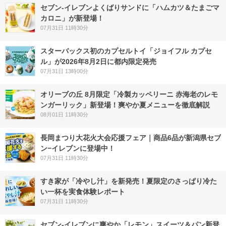
セブン‐イレブンよくばりサンドに「ハムカツ＆たまごマ
カロニ」が新登場！
07月31日 11時30分
スターバックス初のカプセルトイ「ジョイフル カプセ
ル」が2026年8月2日に都内限定発売
07月31日 13時00分
オリーブの丘 8月限定「冷製カッペリーニ 赤海老のレモ
ンガーリック」新登場！爽やか夏メニューを徹底解説
08月01日 11時30分
長岡まつり大花火大会応援フェア｜商品6品が新潟県セブ
ン−イレブンに登場中！
07月31日 11時30分
すき家が「冷やし汁」を新発売！夏限定のさっぱり冷た
い一杯を実食体験レポート
07月31日 11時30分
セブン‐イレブンに爽やか「レモン」スイーツ＆パン新登