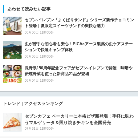
あわせて読みたい記事
セブン‐イレブン「よくばりサンド」シリーズ新作チョコミン
ト登場｜夏限定スイーツサンドの爽快な魅力
08月06日 11時30分
虫が苦手な初心者も安心！PICA×アース製薬の虫ケアステー
ションで快適キャンプ体験
08月05日 11時30分
長野県150周年記念フェアがセブン-イレブンで開催 味噌や
伝統野菜を使った新商品21品が登場
08月04日 11時30分
トレンド | アクセスランキング
セブンカフェ ベーカリーに本格ピザ新登場！手軽に味わ
うマルゲリータ＆照り焼きチキンを全国発売
07月31日 11時30分