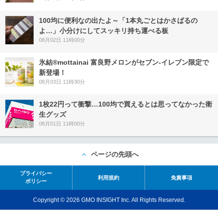
100均に便利なの出たよ～「1本丸ごとはかさばるの
よ…」小分けにしてスッキリ持ち運べる板
08月02日 11時00分
氷結®mottainai 富良野メロンがセブン‐イレブン限定で
新登場！
08月03日 11時30分
1枚22円って衝撃…100均で買えるとは思ってなかった衛
生グッズ
08月01日 11時00分
ページの先頭へ
プライバシー
利用規約
免責事項
ポリシー
Copyright © 2026 GMO INSIGHT Inc. All Rights Reserved.