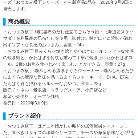
ーズ「おつまみ横丁シリーズ」から新商品3品を、2026年3月9日に
発売します。
商品概要
・おつまみ横丁 利尻昆布のだし仕立てごちそう鱈：北海道産スケソ
ウダラを利尻産の昆布だしを使用し味付け。噛むほどに旨味が溢れ
出すソフトな食感のおつまみ。容量：24g
・おつまみ横丁 旨みくらべ焼き鱈とかわはぎロール：ソフトな食感
の焼き鱈と、かわはぎを何枚も重ねて丁寧に焼き上げたかわはぎロ
ール、2種のお魚を食べ比べて楽しむことができる。容量：27g
・おつまみ横丁 噛みしめる濃厚まぐろジャーキー：噛みしめるたび
にまぐろの濃厚な旨味を感じるまぐろジャーキーで、DHA、EPA、
たんぱく質も摂れるヘルシーなおやつ。容量：22g
販売チャネル：量販店、ドラッグストア、小売店など
希望小売価格：オープン価格
発売日：2026年3月9日
ブランド紹介
「おつまみ横丁」はどこか懐かしい昭和の居酒屋街をイメージし
た、食べきりサイズの珍味シリーズで、チーズや海産珍味など7品を