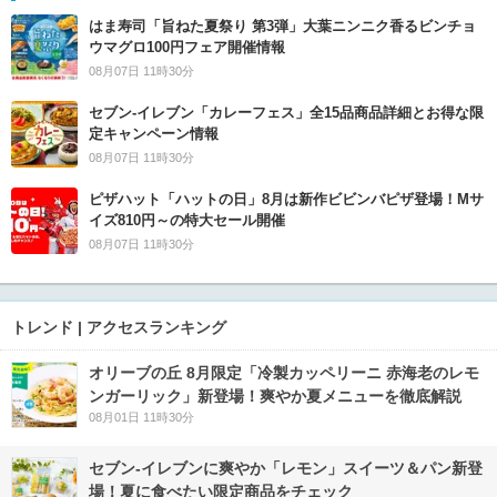
はま寿司「旨ねた夏祭り 第3弾」大葉ニンニク香るビンチョ
ウマグロ100円フェア開催情報
08月07日 11時30分
セブン‐イレブン「カレーフェス」全15品商品詳細とお得な限
定キャンペーン情報
08月07日 11時30分
ピザハット「ハットの日」8月は新作ビビンバピザ登場！Mサ
イズ810円～の特大セール開催
08月07日 11時30分
トレンド | アクセスランキング
オリーブの丘 8月限定「冷製カッペリーニ 赤海老のレモ
ンガーリック」新登場！爽やか夏メニューを徹底解説
08月01日 11時30分
セブン‐イレブンに爽やか「レモン」スイーツ＆パン新登
場！夏に食べたい限定商品をチェック