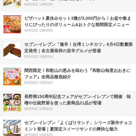
08月03日 11時30分
ピザハット夏休みセット3種が3,000円から！お盆や集ま
りにぴったりのボリューム&おトクな期間限定メニュー
08月03日 13時00分
セブン-イレブン「激辛！台湾ミンチカツ」8月4日数量限
定発売｜名古屋発祥の旨辛グルメが登場
08月03日 11時30分
関西限定！和歌山の恵みを味わう『和歌山毎度おおきに
フェア』全商品徹底紹介
08月03日 11時30分
長野県150周年記念フェアがセブン-イレブンで開催 味
噌や伝統野菜を使った新商品21品が登場
08月04日 11時30分
セブン‐イレブン「よくばりサンド」シリーズ新作チョコ
ミント登場｜夏限定スイーツサンドの爽快な魅力
08月06日 11時30分