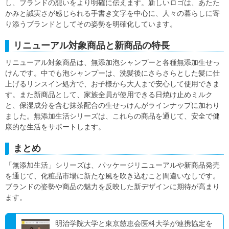
し、ブランドの想いをより明確に伝えます。新しいロゴは、あたた
かみと誠実さが感じられる手書き文字を中心に、人々の暮らしに寄
り添うブランドとしてその姿勢を明確化しています。
リニューアル対象商品と新商品の特長
リニューアル対象商品は、無添加泡シャンプーと各種無添加生せっ
けんです。中でも泡シャンプーは、洗髪後にさらさらとした髪に仕
上げるリンスイン処方で、お子様から大人まで安心して使用できま
す。また新商品として、家族全員が使用できる日焼け止めミルク
と、保湿成分を含む抹茶配合の生せっけんがラインナップに加わり
ました。無添加生活シリーズは、これらの商品を通じて、安全で健
康的な生活をサポートします。
まとめ
「無添加生活」シリーズは、パッケージリニューアルや新商品発売
を通じて、化粧品市場に新たな風を吹き込むこと間違いなしです。
ブランドの姿勢や商品の魅力を反映した新デザインに期待が高まり
ます。
明治学院大学と東京慈恵会医科大学が連携協定を