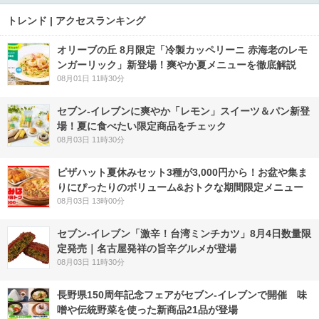
トレンド | アクセスランキング
オリーブの丘 8月限定「冷製カッペリーニ 赤海老のレモ
ンガーリック」新登場！爽やか夏メニューを徹底解説
08月01日 11時30分
セブン‐イレブンに爽やか「レモン」スイーツ＆パン新登
場！夏に食べたい限定商品をチェック
08月03日 11時30分
ピザハット夏休みセット3種が3,000円から！お盆や集ま
りにぴったりのボリューム&おトクな期間限定メニュー
08月03日 13時00分
セブン-イレブン「激辛！台湾ミンチカツ」8月4日数量限
定発売｜名古屋発祥の旨辛グルメが登場
08月03日 11時30分
長野県150周年記念フェアがセブン-イレブンで開催 味
噌や伝統野菜を使った新商品21品が登場