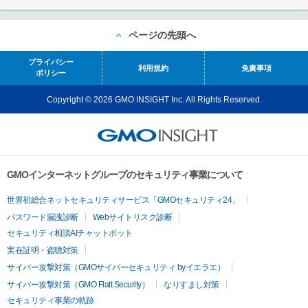
ページの先頭へ
プライバシー
利用規約
免責事項
ポリシー
Copyright © 2026 GMO INSIGHT Inc. All Rights Reserved.
GMOインターネットグループのセキュリティ事業について
世界初総合ネットセキュリティサービス「GMOセキュリティ24」
パスワード漏洩診断
Webサイトリスク診断
セキュリティ相談AIチャットボット
実在証明・盗聴対策
サイバー攻撃対策（GMOサイバーセキュリティ byイエラエ）
サイバー攻撃対策（GMO Flatt Security）
なりすまし対策
セキュリティ事業の軌跡