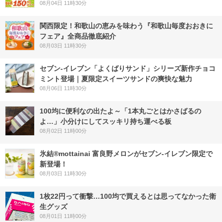
08月04日 11時30分
関西限定！和歌山の恵みを味わう『和歌山毎度おおきに
フェア』全商品徹底紹介
08月03日 11時30分
セブン‐イレブン「よくばりサンド」シリーズ新作チョコ
ミント登場｜夏限定スイーツサンドの爽快な魅力
08月06日 11時30分
100均に便利なの出たよ～「1本丸ごとはかさばるの
よ…」小分けにしてスッキリ持ち運べる板
08月02日 11時00分
氷結®mottainai 富良野メロンがセブン‐イレブン限定で
新登場！
08月03日 11時30分
1枚22円って衝撃…100均で買えるとは思ってなかった衛
生グッズ
08月01日 11時00分