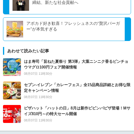
締結、新たな社会貢献へ
アボカド好き歓喜！フレッシュネスの“贅沢バーガ
ー”が本気すぎる
あわせて読みたい記事
はま寿司「旨ねた夏祭り 第3弾」大葉ニンニク香るビンチョ
ウマグロ100円フェア開催情報
08月07日 11時30分
セブン‐イレブン「カレーフェス」全15品商品詳細とお得な限
定キャンペーン情報
08月07日 11時30分
ピザハット「ハットの日」8月は新作ビビンバピザ登場！Mサ
イズ810円～の特大セール開催
08月07日 11時30分