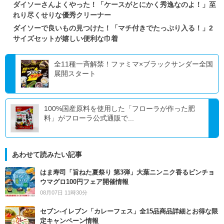
ダイソーさんよくやった！「ケースがとにかく秀逸なのよ！」至
れり尽くせりな優秀クリーナー
ダイソーで良いもの見つけた！「マチ付きでたっぷり入る！」2
サイズセットが嬉しい便利な巾着
全11種一斉解禁！ファミマ×ブラックサンダー全国
展開スタート
100%国産原料を使用した「フローラが作った肥
料」がフローラ公式通販で...
あわせて読みたい記事
はま寿司「旨ねた夏祭り 第3弾」大葉ニンニク香るビンチョ
ウマグロ100円フェア開催情報
08月07日 11時30分
セブン‐イレブン「カレーフェス」全15品商品詳細とお得な限
定キャンペーン情報