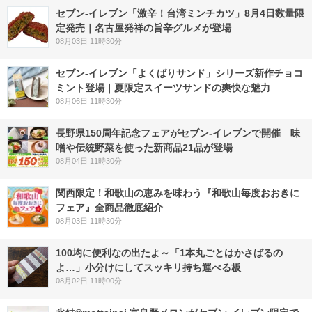
セブン-イレブン「激辛！台湾ミンチカツ」8月4日数量限
定発売｜名古屋発祥の旨辛グルメが登場
08月03日 11時30分
セブン‐イレブン「よくばりサンド」シリーズ新作チョコ
ミント登場｜夏限定スイーツサンドの爽快な魅力
08月06日 11時30分
長野県150周年記念フェアがセブン-イレブンで開催 味
噌や伝統野菜を使った新商品21品が登場
08月04日 11時30分
関西限定！和歌山の恵みを味わう『和歌山毎度おおきに
フェア』全商品徹底紹介
08月03日 11時30分
100均に便利なの出たよ～「1本丸ごとはかさばるの
よ…」小分けにしてスッキリ持ち運べる板
08月02日 11時00分