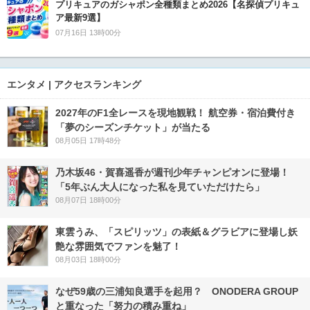
プリキュアのガシャポン全種類まとめ2026【名探偵プリキュ
ア最新9選】
07月16日 13時00分
エンタメ | アクセスランキング
2027年のF1全レースを現地観戦！ 航空券・宿泊費付き
「夢のシーズンチケット」が当たる
08月05日 17時48分
乃木坂46・賀喜遥香が週刊少年チャンピオンに登場！
「5年ぶん大人になった私を見ていただけたら」
08月07日 18時00分
東雲うみ、「スピリッツ」の表紙＆グラビアに登場し妖
艶な雰囲気でファンを魅了！
08月03日 18時00分
なぜ59歳の三浦知良選手を起用？ ONODERA GROUP
と重なった「努力の積み重ね」