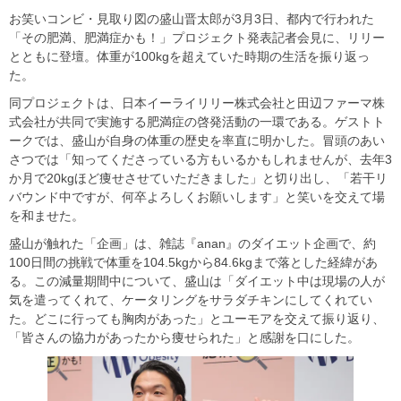
お笑いコンビ・見取り図の盛山晋太郎が3月3日、都内で行われた
「その肥満、肥満症かも！」プロジェクト発表記者会見に、リリー
とともに登壇。体重が100kgを超えていた時期の生活を振り返っ
た。
同プロジェクトは、日本イーライリリー株式会社と田辺ファーマ株
式会社が共同で実施する肥満症の啓発活動の一環である。ゲストト
ークでは、盛山が自身の体重の歴史を率直に明かした。冒頭のあい
さつでは「知ってくださっている方もいるかもしれませんが、去年3
か月で20kgほど痩せさせていただきました」と切り出し、「若干リ
バウンド中ですが、何卒よろしくお願いします」と笑いを交えて場
を和ませた。
盛山が触れた「企画」は、雑誌『anan』のダイエット企画で、約
100日間の挑戦で体重を104.5kgから84.6kgまで落とした経緯があ
る。この減量期間中について、盛山は「ダイエット中は現場の人が
気を遣ってくれて、ケータリングをサラダチキンにしてくれてい
た。どこに行っても胸肉があった」とユーモアを交えて振り返り、
「皆さんの協力があったから痩せられた」と感謝を口にした。