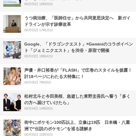
08月05日 16時00分
うつ病治療、「医師任せ」から共同意思決定へ 新ガイ
ドラインが示す診療改革
08月03日 17時25分
Google、「ドラゴンクエスト」×Geminiのコラボイベン
ト「ジェミニクエスト」を渋谷・原宿で開催
08月03日 18時42分
声優・井口裕香が「FLASH」で圧巻のスタイルを披露！
計18ページにわたる大特集に！
08月05日 7時00分
松村北斗と今田美桜、急逝した東野圭吾氏へ誓う「多く
の方へ届けていけたら」
08月04日 14時00分
街中にポケモン100匹以上、立像は19匹 日本橋・八重
洲で“伝説のポケモン”を巡る謎解き
08月05日 15時55分