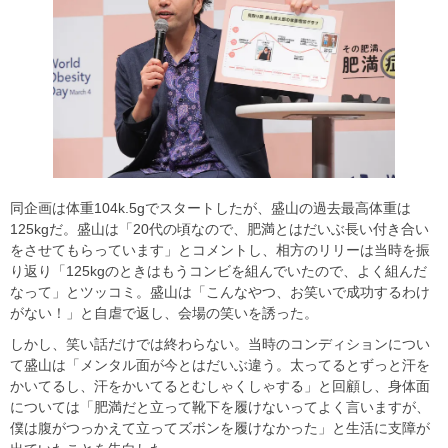
同企画は体重104k.5gでスタートしたが、盛山の過去最高体重は
125kgだ。盛山は「20代の頃なので、肥満とはだいぶ長い付き合い
をさせてもらっています」とコメントし、相方のリリーは当時を振
り返り「125kgのときはもうコンビを組んでいたので、よく組んだ
なって」とツッコミ。盛山は「こんなやつ、お笑いで成功するわけ
がない！」と自虐で返し、会場の笑いを誘った。
しかし、笑い話だけでは終わらない。当時のコンディションについ
て盛山は「メンタル面が今とはだいぶ違う。太ってるとずっと汗を
かいてるし、汗をかいてるとむしゃくしゃする」と回顧し、身体面
については「肥満だと立って靴下を履けないってよく言いますが、
僕は腹がつっかえて立ってズボンを履けなかった」と生活に支障が