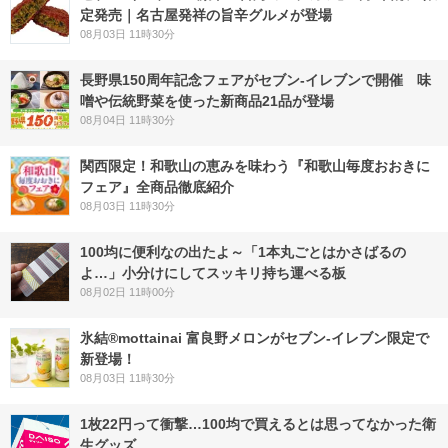
定発売｜名古屋発祥の旨辛グルメが登場
08月03日 11時30分
長野県150周年記念フェアがセブン-イレブンで開催 味
噌や伝統野菜を使った新商品21品が登場
08月04日 11時30分
関西限定！和歌山の恵みを味わう『和歌山毎度おおきに
フェア』全商品徹底紹介
08月03日 11時30分
100均に便利なの出たよ～「1本丸ごとはかさばるの
よ…」小分けにしてスッキリ持ち運べる板
08月02日 11時00分
氷結®mottainai 富良野メロンがセブン‐イレブン限定で
新登場！
08月03日 11時30分
1枚22円って衝撃…100均で買えるとは思ってなかった衛
生グッズ