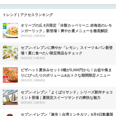
トレンド | アクセスランキング
オリーブの丘 8月限定「冷製カッペリーニ 赤海老のレモ
ンガーリック」新登場！爽やか夏メニューを徹底解説
08月01日 11時30分
セブン‐イレブンに爽やか「レモン」スイーツ＆パン新登
場！夏に食べたい限定商品をチェック
08月03日 11時30分
ピザハット夏休みセット3種が3,000円から！お盆や集ま
りにぴったりのボリューム&おトクな期間限定メニュー
08月03日 13時00分
セブン‐イレブン「よくばりサンド」シリーズ新作チョコ
ミント登場｜夏限定スイーツサンドの爽快な魅力
08月06日 11時30分
セブン-イレブン「激辛！台湾ミンチカツ」8月4日数量限