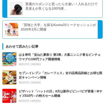
普通のスポンジと思ったら大違い！入れるだけで
見栄えが良くなる100均便...
「団地と大学」を探るKosha33トークセッションが
2026年3月に開催
あわせて読みたい記事
はま寿司「旨ねた夏祭り 第3弾」大葉ニンニク香るビンチョ
ウマグロ100円フェア開催情報
08月07日 11時30分
セブン‐イレブン「カレーフェス」全15品商品詳細とお得な限
定キャンペーン情報
08月07日 11時30分
ピザハット「ハットの日」8月は新作ビビンバピザ登場！Mサ
イズ810円～の特大セール開催
08月07日 11時30分