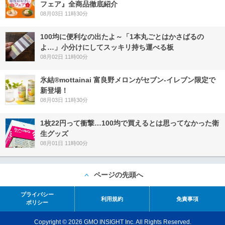
フェア』全商品徹底紹介
08月03日 11時30分
100均に便利なの出たよ～「1本丸ごとはかさばるの
よ…」小分けにしてスッキリ持ち運べる板
08月02日 11時00分
氷結®mottainai 富良野メロンがセブン‐イレブン限定で
新登場！
08月03日 11時30分
1枚22円って衝撃…100均で買えるとは思ってなかった衛
生グッズ
08月01日 11時00分
ページの先頭へ
プライバシー
利用規約
免責事項
ポリシー
Copyright © 2026 GMO INSIGHT Inc. All Rights Reserved.