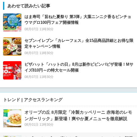
あわせて読みたい記事
はま寿司「旨ねた夏祭り 第3弾」大葉ニンニク香るビンチョ
ウマグロ100円フェア開催情報
08月07日 11時30分
セブン‐イレブン「カレーフェス」全15品商品詳細とお得な限
定キャンペーン情報
08月07日 11時30分
ピザハット「ハットの日」8月は新作ビビンバピザ登場！Mサ
イズ810円～の特大セール開催
08月07日 11時30分
トレンド | アクセスランキング
オリーブの丘 8月限定「冷製カッペリーニ 赤海老のレモ
ンガーリック」新登場！爽やか夏メニューを徹底解説
08月01日 11時30分