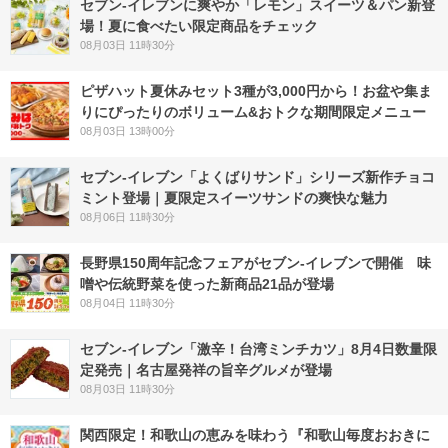
セブン‐イレブンに爽やか「レモン」スイーツ＆パン新登
場！夏に食べたい限定商品をチェック
08月03日 11時30分
ピザハット夏休みセット3種が3,000円から！お盆や集ま
りにぴったりのボリューム&おトクな期間限定メニュー
08月03日 13時00分
セブン‐イレブン「よくばりサンド」シリーズ新作チョコ
ミント登場｜夏限定スイーツサンドの爽快な魅力
08月06日 11時30分
長野県150周年記念フェアがセブン-イレブンで開催 味
噌や伝統野菜を使った新商品21品が登場
08月04日 11時30分
セブン-イレブン「激辛！台湾ミンチカツ」8月4日数量限
定発売｜名古屋発祥の旨辛グルメが登場
08月03日 11時30分
関西限定！和歌山の恵みを味わう『和歌山毎度おおきに