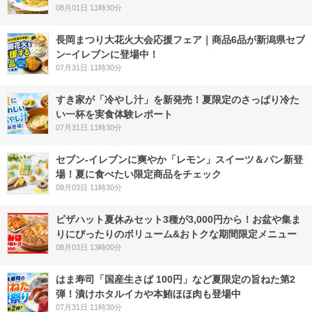
08月01日 11時30分
長岡まつり大花火大会応援フェア｜商品6品が新潟県セブ
ン−イレブンに登場中！
07月31日 11時30分
すき家が「冷やし汁」を新発売！夏限定のさっぱり冷た
い一杯を実食体験レポート
07月31日 11時30分
セブン‐イレブンに爽やか「レモン」スイーツ＆パン新登
場！夏に食べたい限定商品をチェック
08月03日 11時30分
ピザハット夏休みセット3種が3,000円から！お盆や集ま
りにぴったりのボリューム&おトクな期間限定メニュー
08月03日 13時00分
はま寿司「国産生さば 100円」など夏限定の旨ねた第2
弾！漬けホタルイカや本鮪ほほ肉も登場中
07月31日 11時30分