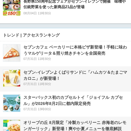
長野県150周年記念フェアがセブン-イレブンで開催 味噌や
伝統野菜を使った新商品21品が登場
08月04日 11時30分
トレンド | アクセスランキング
セブンカフェ ベーカリーに本格ピザ新登場！手軽に味わ
うマルゲリータ＆照り焼きチキンを全国発売
07月31日 11時30分
セブン‐イレブンよくばりサンドに「ハムカツ＆たまごマ
カロニ」が新登場！
07月31日 11時30分
スターバックス初のカプセルトイ「ジョイフル カプセ
ル」が2026年8月2日に都内限定発売
07月31日 13時00分
オリーブの丘 8月限定「冷製カッペリーニ 赤海老のレモ
ンガーリック」新登場！爽やか夏メニューを徹底解説