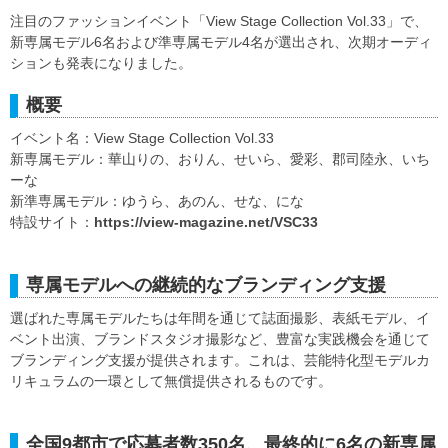
注目のファッションイベント「View Stage Collection Vol.33」で、
新専属モデル6名および準専属モデル4名が選出され、次期オーディ
ションも発表になりました。
概要
イベント名：View Stage Collection Vol.33
新専属モデル：華山りの、おりん、せいら、愛彩、郡司陸永、いち
ーな
新準専属モデル：ゆうら、あのん、せな、にな
特設サイト：
https://view-magazine.net/VSC33
専属モデルへの継続的なブランディング支援
選ばれた専属モデルたちは年間を通じて誌面撮影、表紙モデル、イ
ベント出演、ブランドスタジオ撮影など、豊富な実践機会を通じて
ブランディング支援が提供されます。これは、芸能特化型モデルカ
リキュラムの一環として無償提供されるものです。
全国9都市で応募者数350名、最終的に6名の新専属