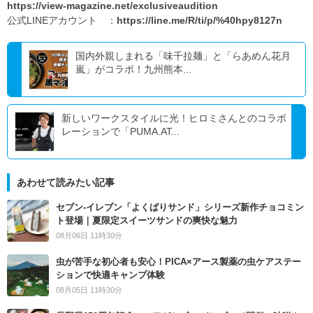
https://view-magazine.net/exclusiveaudition
公式LINEアカウント ：
https://line.me/R/ti/p/%40hpy8127n
国内外親しまれる「味千拉麺」と「らあめん花月
嵐」がコラボ！九州熊本...
新しいワークスタイルに光！ヒロミさんとのコラボ
レーションで「PUMA.AT...
あわせて読みたい記事
セブン‐イレブン「よくばりサンド」シリーズ新作チョコミン
ト登場｜夏限定スイーツサンドの爽快な魅力
08月06日 11時30分
虫が苦手な初心者も安心！PICA×アース製薬の虫ケアステー
ションで快適キャンプ体験
08月05日 11時30分