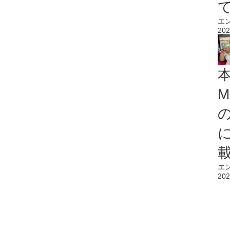
エ
202
M
エ
202