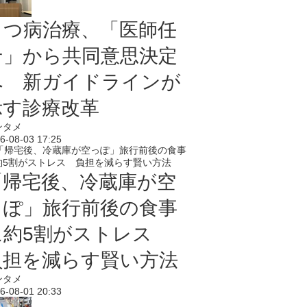
うつ病治療、「医師任
せ」から共同意思決定
へ 新ガイドラインが
示す診療改革
ンタメ
6-08-03 17:25
「帰宅後、冷蔵庫が空
っぽ」旅行前後の食事
に約5割がストレス
負担を減らす賢い方法
ンタメ
6-08-01 20:33