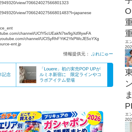
p/2949320/view/706624027566801323
O
p/2949320/view/706624027566801483?l=japanese
rce_ent
ube.com/channel/UCfY5cUEakN7tw9gXd9lywFA
outube.com/channel/UClSyRhFYtK2YkPWcJE5oYXg
エ
ce-ent.jp
202
情報提供元：
ぷれにゅー
ト
「Louere」初の実売POP UPが
年記念
ルミネ新宿に 限定ラインやコ
ラボアイテム登場
エ
202