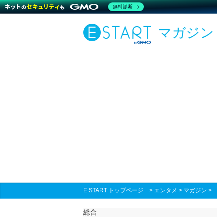
無料診断
マガジン
E START トップページ
>
エンタメ
>
マガジン
総合