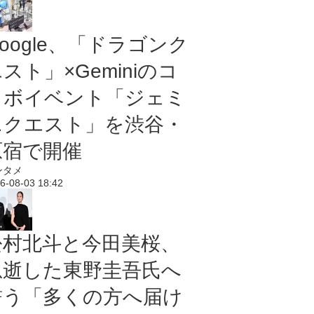
oogle、「ドラゴンク
スト」×Geminiのコ
ラボイベント「ジェミ
ニクエスト」を渋谷・
原宿で開催
ンタメ
6-08-03 18:42
松村北斗と今田美桜、
急逝した東野圭吾氏へ
誓う「多くの方へ届け