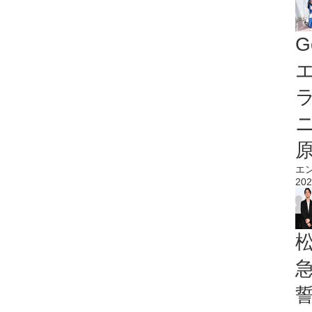
G
エ
エ
202