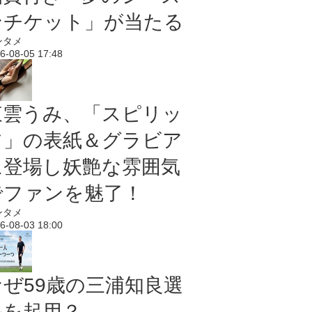
ンチケット」が当たる
ンタメ
6-08-05 17:48
東雲うみ、「スピリッ
ツ」の表紙＆グラビア
に登場し妖艶な雰囲気
でファンを魅了！
ンタメ
6-08-03 18:00
なぜ59歳の三浦知良選
手を起用？