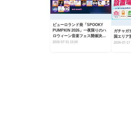
ピューロランド発「SPOOKY
PUMPKIN 2026」一夜限りのハ
ガチャガ
ロウィーン音楽フェス開催決
国エリア別
定！
2026-07-31 15:00
2026-07-17 