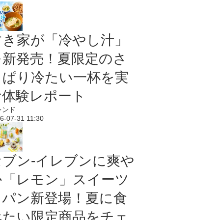
すき家が「冷やし汁」
を新発売！夏限定のさ
っぱり冷たい一杯を実
食体験レポート
レンド
6-07-31 11:30
セブン‐イレブンに爽や
か「レモン」スイーツ
＆パン新登場！夏に食
べたい限定商品をチェ