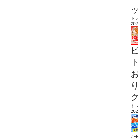
ト
202
ト
ト
202