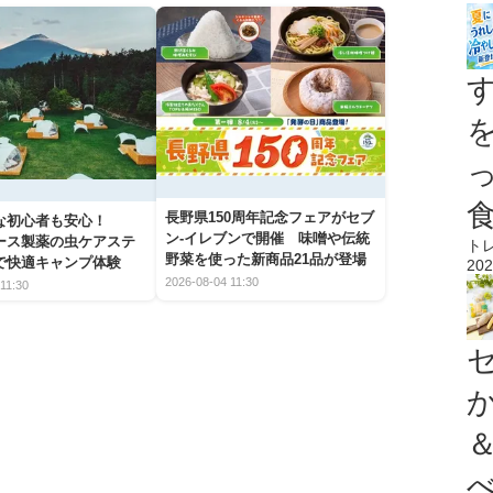
長野県150周年記念フェアがセブ
な初心者も安心！
ン-イレブンで開催 味噌や伝統
アース製薬の虫ケアステ
ト
野菜を使った新商品21品が登場
で快適キャンプ体験
202
2026-08-04 11:30
11:30