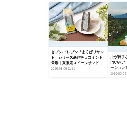
セブン‐イレブン「よくばりサン
虫が苦手
ド」シリーズ新作チョコミント
PICA×
登場｜夏限定スイーツサンドの
ーション
爽快な魅力
2026-08-06 11:30
2026-08-05 