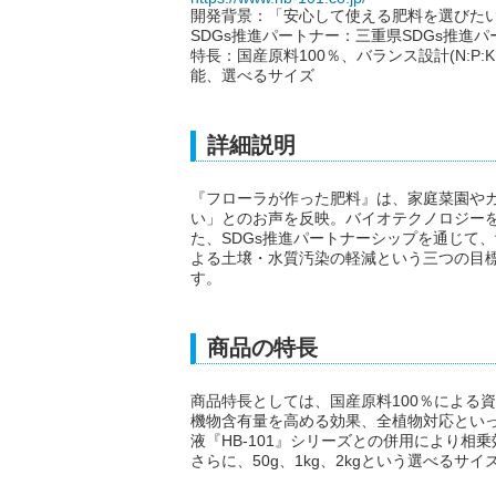
開発背景：「安心して使える肥料を選びた
SDGs推進パートナー：三重県SDGs推進
特長：国産原料100％、バランス設計(N:P:K
能、選べるサイズ
詳細説明
『フローラが作った肥料』は、家庭菜園や
い」とのお声を反映。バイオテクノロジー
た、SDGs推進パートナーシップを通じて
よる土壌・水質汚染の軽減という三つの目
す。
商品の特長
商品特長としては、国産原料100％による
機物含有量を高める効果、全植物対応とい
液『HB-101』シリーズとの併用により
さらに、50g、1kg、2kgという選べる