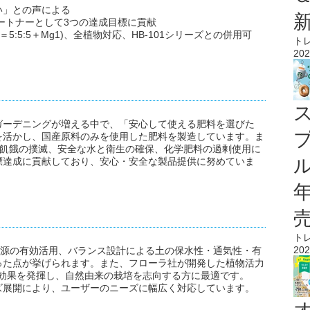
い」との声による
パートナーとして3つの達成目標に貢献
＝5:5:5＋Mg1)、全植物対応、HB-101シリーズとの併用可
ト
202
ガーデニングが増える中で、「安心して使える肥料を選びた
を活かし、国産原料のみを使用した肥料を製造しています。ま
、飢餓の撲滅、安全な水と衛生の確保、化学肥料の過剰使用に
ル
標達成に貢献しており、安心・安全な製品提供に努めていま
ト
202
資源の有効活用、バランス設計による土の保水性・通気性・有
った点が挙げられます。また、フローラ社が開発した植物活力
相乗効果を発揮し、自然由来の栽培を志向する方に最適です。
サイズ展開により、ユーザーのニーズに幅広く対応しています。