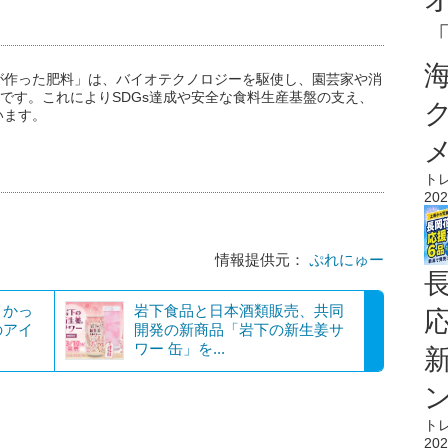
が作った肥料」は、バイオテクノロジーを駆使し、園芸家や消
料です。これによりSDGs達成や安全な食料生産基盤の支え、
います。
ト
202
情報提供元：
ぷれにゅー
よかっ
岩下食品と日本酒類販売、共同
のアイ
開発の新商品「岩下の新生姜サ
ワー 缶」を...
ト
202