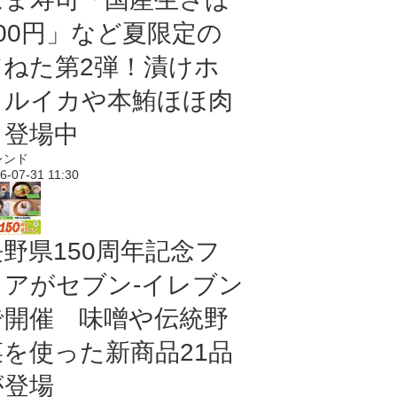
100円」など夏限定の
旨ねた第2弾！漬けホ
タルイカや本鮪ほほ肉
も登場中
レンド
6-07-31 11:30
長野県150周年記念フ
ェアがセブン-イレブン
で開催 味噌や伝統野
菜を使った新商品21品
が登場