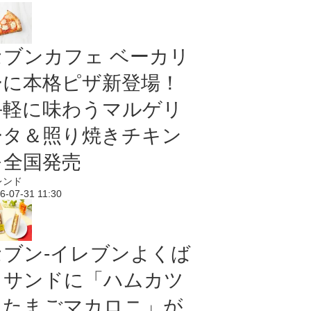
セブンカフェ ベーカリ
ーに本格ピザ新登場！
手軽に味わうマルゲリ
ータ＆照り焼きチキン
を全国発売
レンド
6-07-31 11:30
セブン‐イレブンよくば
りサンドに「ハムカツ
＆たまごマカロニ」が