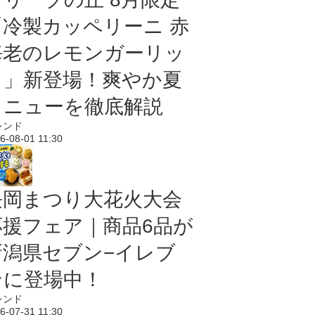
「冷製カッペリーニ 赤
海老のレモンガーリッ
ク」新登場！爽やか夏
メニューを徹底解説
レンド
6-08-01 11:30
長岡まつり大花火大会
応援フェア｜商品6品が
新潟県セブン−イレブ
ンに登場中！
レンド
6-07-31 11:30