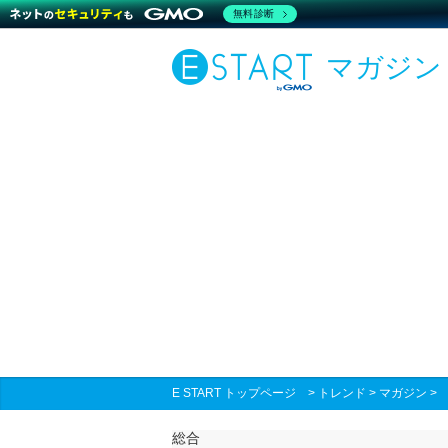
無料診断
マガジン
E START トップページ
>
トレンド
>
マガジン
総合