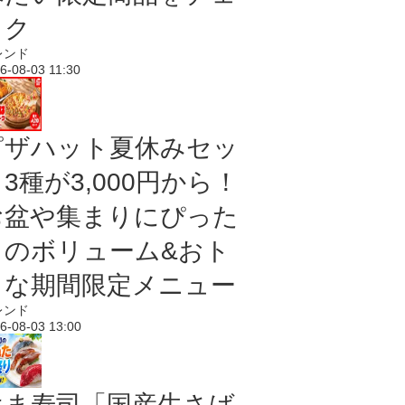
ック
レンド
6-08-03 11:30
ピザハット夏休みセッ
3種が3,000円から！
お盆や集まりにぴった
りのボリューム&おト
クな期間限定メニュー
レンド
6-08-03 13:00
はま寿司「国産生さば