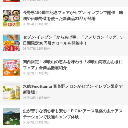
長野県150周年記念フェアがセブン-イレブンで開催 味
噌や伝統野菜を使った新商品21品が登場
08月04日 11時30分
セブン‐イレブン「からあげ棒」「アメリカンドッグ」3
日間限定30円引きセールを開催中！
08月07日 11時30分
関西限定！和歌山の恵みを味わう『和歌山毎度おおきに
フェア』全商品徹底紹介
08月03日 11時30分
氷結®mottainai 富良野メロンがセブン‐イレブン限定で
新登場！
08月03日 11時30分
虫が苦手な初心者も安心！PICA×アース製薬の虫ケアス
テーションで快適キャンプ体験
08月05日 11時30分