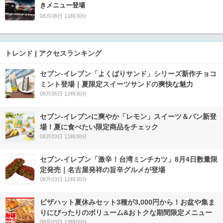
きメニュー登場
08月08日 11時30分
トレンド | アクセスランキング
セブン‐イレブン「よくばりサンド」シリーズ新作チョコ
ミント登場｜夏限定スイーツサンドの爽快な魅力
08月06日 11時30分
セブン‐イレブンに爽やか「レモン」スイーツ＆パン新登
場！夏に食べたい限定商品をチェック
08月03日 11時30分
セブン-イレブン「激辛！台湾ミンチカツ」8月4日数量限
定発売｜名古屋発祥の旨辛グルメが登場
08月03日 11時30分
ピザハット夏休みセット3種が3,000円から！お盆や集ま
りにぴったりのボリューム&おトクな期間限定メニュー
08月03日 13時00分