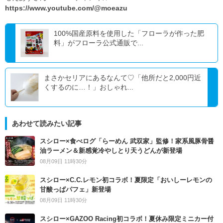
https://www.youtube.com/@moeazu
100%国産原料を使用した「フローラが作った肥
料」がフローラ公式通販で...
まさかセリアにあるなんて♡「他所だと2,000円近
くするのに…！」おしゃれ...
あわせて読みたい記事
スシロー×食べログ「らーめん 武双家」監修！家系風豚骨醤
油ラーメン＆新感覚冷やしとり天うどんが新登場
08月09日 11時30分
スシロー×C.C.レモン初コラボ！夏限定「おいしーレモンの
甘酸っぱパフェ」新登場
08月09日 11時30分
スシロー×GAZOO Racing初コラボ！夏休み限定ミニカー付