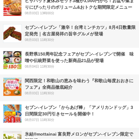
ピザハット夏休みセット3種が3,000円から！お盆や集ま
りにぴったりのボリューム&おトクな期間限定メニュー
08月03日 13時00分
セブン-イレブン「激辛！台湾ミンチカツ」8月4日数量限
定発売｜名古屋発祥の旨辛グルメが登場
08月03日 11時30分
長野県150周年記念フェアがセブン-イレブンで開催 味
噌や伝統野菜を使った新商品21品が登場
08月04日 11時30分
関西限定！和歌山の恵みを味わう『和歌山毎度おおきに
フェア』全商品徹底紹介
08月03日 11時30分
セブン‐イレブン「からあげ棒」「アメリカンドッグ」3
日間限定30円引きセールを開催中！
08月07日 11時30分
氷結®mottainai 富良野メロンがセブン‐イレブン限定で