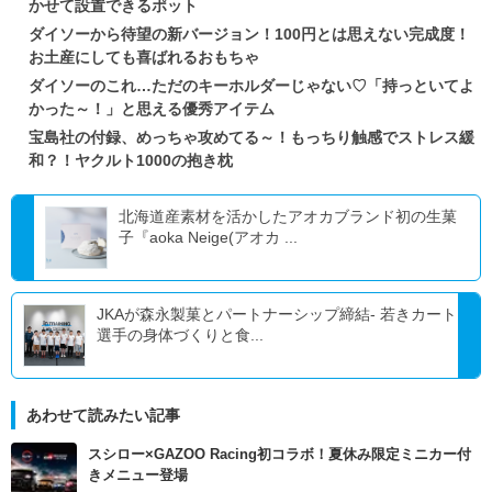
かせて設置できるポット
ダイソーから待望の新バージョン！100円とは思えない完成度！
お土産にしても喜ばれるおもちゃ
ダイソーのこれ…ただのキーホルダーじゃない♡「持っといてよ
かった～！」と思える優秀アイテム
宝島社の付録、めっちゃ攻めてる～！もっちり触感でストレス緩
和？！ヤクルト1000の抱き枕
北海道産素材を活かしたアオカブランド初の生菓
子『aoka Neige(アオカ ...
JKAが森永製菓とパートナーシップ締結- 若きカート
選手の身体づくりと食...
あわせて読みたい記事
スシロー×GAZOO Racing初コラボ！夏休み限定ミニカー付
きメニュー登場