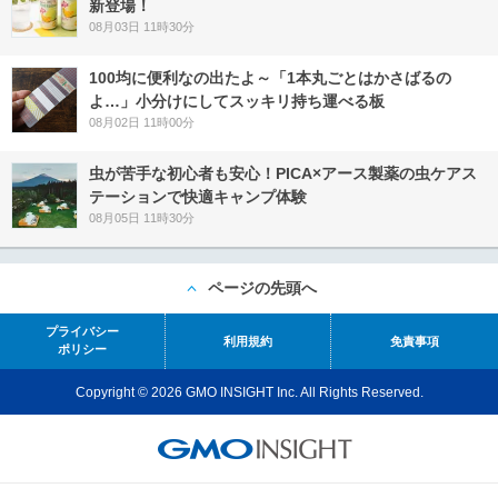
新登場！
08月03日 11時30分
100均に便利なの出たよ～「1本丸ごとはかさばるの
よ…」小分けにしてスッキリ持ち運べる板
08月02日 11時00分
虫が苦手な初心者も安心！PICA×アース製薬の虫ケアス
テーションで快適キャンプ体験
08月05日 11時30分
ページの先頭へ
プライバシー
利用規約
免責事項
ポリシー
Copyright © 2026 GMO INSIGHT Inc. All Rights Reserved.