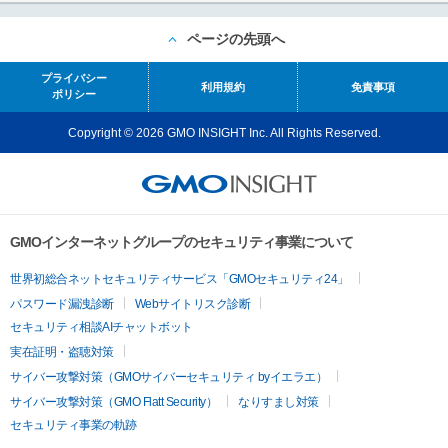
ページの先頭へ
プライバシー
利用規約
免責事項
ポリシー
Copyright © 2026 GMO INSIGHT Inc. All Rights Reserved.
GMOインターネットグループのセキュリティ事業について
世界初総合ネットセキュリティサービス「GMOセキュリティ24」
パスワード漏洩診断
Webサイトリスク診断
セキュリティ相談AIチャットボット
実在証明・盗聴対策
サイバー攻撃対策（GMOサイバーセキュリティ byイエラエ）
サイバー攻撃対策（GMO Flatt Security）
なりすまし対策
セキュリティ事業の軌跡