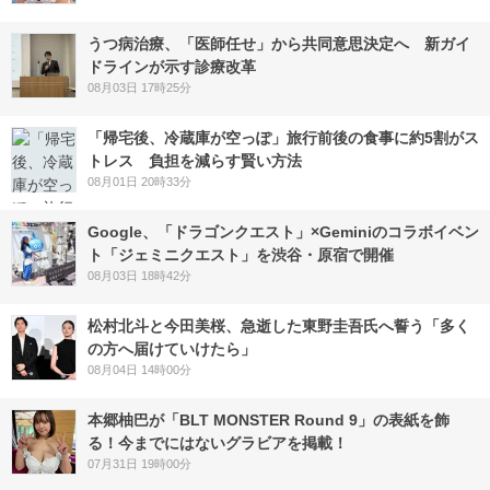
うつ病治療、「医師任せ」から共同意思決定へ 新ガイ
ドラインが示す診療改革
08月03日 17時25分
「帰宅後、冷蔵庫が空っぽ」旅行前後の食事に約5割がス
トレス 負担を減らす賢い方法
08月01日 20時33分
Google、「ドラゴンクエスト」×Geminiのコラボイベン
ト「ジェミニクエスト」を渋谷・原宿で開催
08月03日 18時42分
松村北斗と今田美桜、急逝した東野圭吾氏へ誓う「多く
の方へ届けていけたら」
08月04日 14時00分
本郷柚巴が「BLT MONSTER Round 9」の表紙を飾
る！今までにはないグラビアを掲載！
07月31日 19時00分