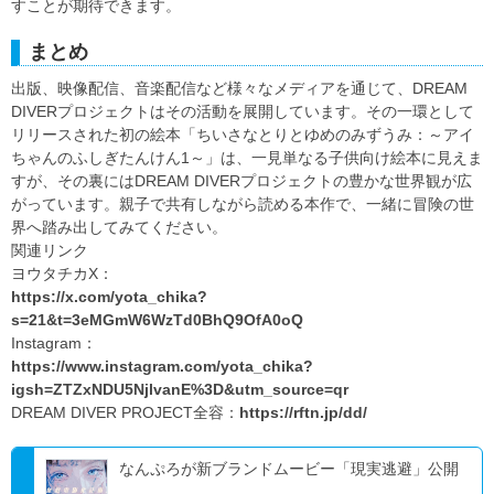
すことが期待できます。
まとめ
出版、映像配信、音楽配信など様々なメディアを通じて、DREAM
DIVERプロジェクトはその活動を展開しています。その一環として
リリースされた初の絵本「ちいさなとりとゆめのみずうみ：～アイ
ちゃんのふしぎたんけん1～」は、一見単なる子供向け絵本に見えま
すが、その裏にはDREAM DIVERプロジェクトの豊かな世界観が広
がっています。親子で共有しながら読める本作で、一緒に冒険の世
界へ踏み出してみてください。
関連リンク
ヨウタチカX：
https://x.com/yota_chika?
s=21&t=3eMGmW6WzTd0BhQ9OfA0oQ
Instagram：
https://www.instagram.com/yota_chika?
igsh=ZTZxNDU5NjlvanE%3D&utm_source=qr
DREAM DIVER PROJECT全容：
https://rftn.jp/dd/
なんぷろが新ブランドムービー「現実逃避」公開