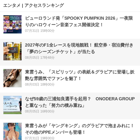
エンタメ | アクセスランキング
ピューロランド発「SPOOKY PUMPKIN 2026」一夜限
りのハロウィーン音楽フェス開催決定！
07月31日 15時00分
2027年のF1全レースを現地観戦！ 航空券・宿泊費付き
「夢のシーズンチケット」が当たる
08月05日 17時48分
東雲うみ、「スピリッツ」の表紙＆グラビアに登場し妖
艶な雰囲気でファンを魅了！
08月03日 18時00分
なぜ59歳の三浦知良選手を起用？ ONODERA GROUP
と重なった「努力の積み重ね」
08月05日 16時00分
東雲うみが「ヤングキング」のグラビアで泡まみれに！
その他のPPEメンバーも登場！
07月31日 19時00分