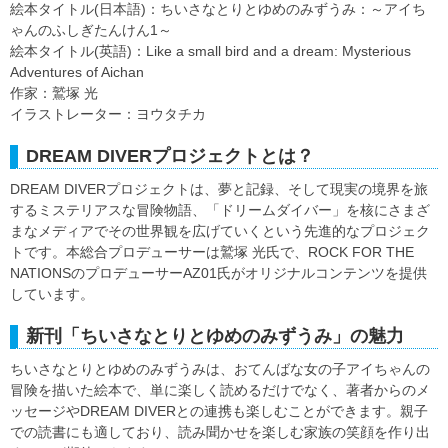
絵本タイトル(日本語)：ちいさなとりとゆめのみずうみ：～アイち
ゃんのふしぎたんけん1～
絵本タイトル(英語)：Like a small bird and a dream: Mysterious
Adventures of Aichan
作家：鷲塚 光
イラストレーター：ヨウタチカ
DREAM DIVERプロジェクトとは？
DREAM DIVERプロジェクトは、夢と記録、そして現実の境界を旅
するミステリアスな冒険物語、「ドリームダイバー」を核にさまざ
まなメディアでその世界観を広げていくという先進的なプロジェク
トです。本総合プロデューサーは鷲塚 光氏で、ROCK FOR THE
NATIONSのプロデューサーAZ01氏がオリジナルコンテンツを提供
しています。
新刊「ちいさなとりとゆめのみずうみ」の魅力
ちいさなとりとゆめのみずうみは、おてんばな女の子アイちゃんの
冒険を描いた絵本で、単に楽しく読めるだけでなく、著者からのメ
ッセージやDREAM DIVERとの連携も楽しむことができます。親子
での読書にも適しており、読み聞かせを楽しむ家族の笑顔を作り出