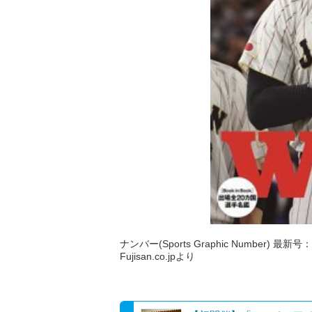
ナンバー(Sports Graphic Number) 最
Fujisan.co.jpより