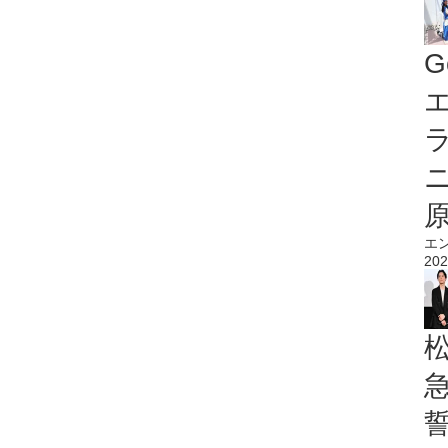
G
エ
エ
202