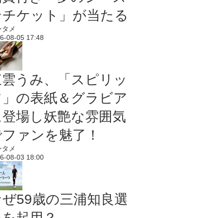
ンチケット」が当たる
ンタメ
6-08-05 17:48
東雲うみ、「スピリッ
ツ」の表紙＆グラビア
に登場し妖艶な雰囲気
でファンを魅了！
ンタメ
6-08-03 18:00
なぜ59歳の三浦知良選
手を起用？