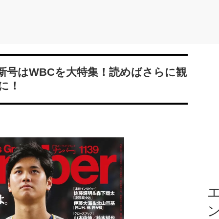
umber最新号はWBCを大特集！読めばさらに観
に！
エ