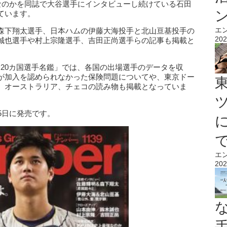
的なのかを同誌で大谷選手にインタビューし続けている石田
ています。
エ
森下翔太選手、日本ハムの伊藤大海投手と北山亘基投手の
202
誠也選手や村上宗隆選手、吉田正尚選手らの記事も掲載と
場全20カ国選手名鑑」では、各国の出場選手のデータを収
が加入を認められなかった保険問題についてや、東京ドー
、オーストラリア、チェコの読み物も掲載となっていま
は3月5日に発売です。
エ
202