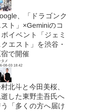
oogle、「ドラゴンク
スト」×Geminiのコ
ラボイベント「ジェミ
ニクエスト」を渋谷・
原宿で開催
ンタメ
6-08-03 18:42
松村北斗と今田美桜、
急逝した東野圭吾氏へ
誓う「多くの方へ届け