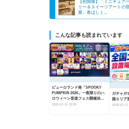
【初開催】「ミニチュア
リー＆スイーツアートの
展」香ばしく...
こんな記事も読まれています
ピューロランド発「SPOOKY
PUMPKIN 2026」一夜限りのハ
ガチャガ
ロウィーン音楽フェス開催決
国エリア別
定！
2026-07-31 15:00
2026-07-17 