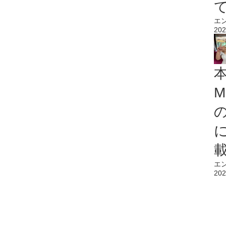
エ
202
M
エ
202