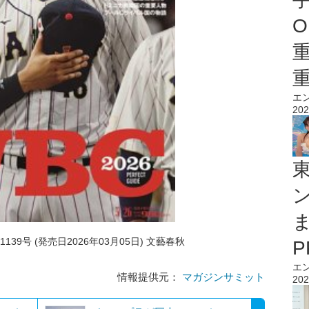
O
エ
202
新号：1139号 (発売日2026年03月05日) 文藝春秋
エ
情報提供元：
マガジンサミット
202