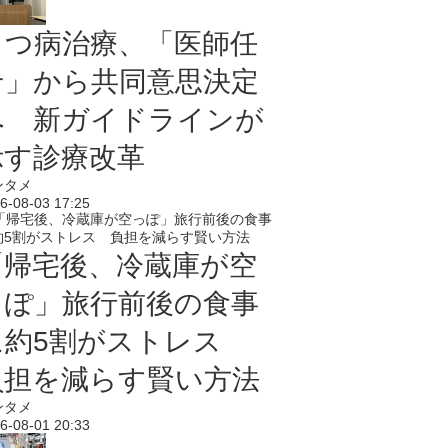
うつ病治療、「医師任
せ」から共同意思決定
へ 新ガイドラインが
示す診療改革
ンタメ
6-08-03 17:25
「帰宅後、冷蔵庫が空
っぽ」旅行前後の食事
に約5割がストレス
負担を減らす賢い方法
ンタメ
6-08-01 20:33