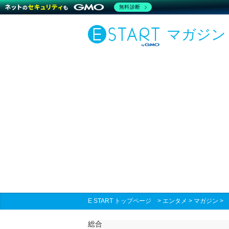
無料診断
マガジン
E START トップページ
>
エンタメ
>
マガジン
総合