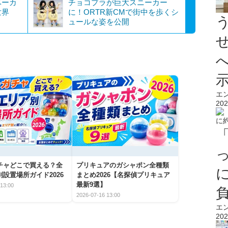
ベーカ
チョコプラが巨大スニーカー
世界
に！ORTR新CMで街中を歩くシ
ュールな姿を公開
エ
202
チャどこで買える？全
プリキュアのガシャポン全種類
設置場所ガイド2026
まとめ2026【名探偵プリキュア
最新9選】
13:00
2026-07-16 13:00
エ
202