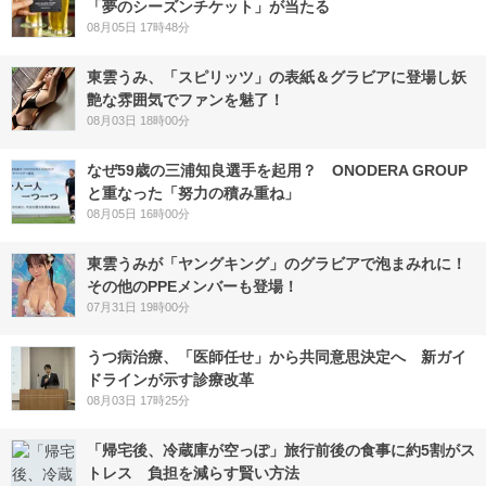
「夢のシーズンチケット」が当たる
08月05日 17時48分
東雲うみ、「スピリッツ」の表紙＆グラビアに登場し妖
艶な雰囲気でファンを魅了！
08月03日 18時00分
なぜ59歳の三浦知良選手を起用？ ONODERA GROUP
と重なった「努力の積み重ね」
08月05日 16時00分
東雲うみが「ヤングキング」のグラビアで泡まみれに！
その他のPPEメンバーも登場！
07月31日 19時00分
うつ病治療、「医師任せ」から共同意思決定へ 新ガイ
ドラインが示す診療改革
08月03日 17時25分
「帰宅後、冷蔵庫が空っぽ」旅行前後の食事に約5割がス
トレス 負担を減らす賢い方法