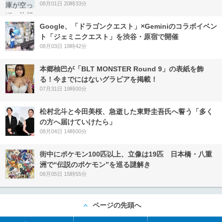
08月01日 20時33分
Google、「ドラゴンクエスト」×Geminiのコラボイベン
ト「ジェミニクエスト」を渋谷・原宿で開催
08月03日 18時42分
本郷柚巴が「BLT MONSTER Round 9」の表紙を飾
る！今までにはないグラビアを掲載！
07月31日 19時00分
松村北斗と今田美桜、急逝した東野圭吾氏へ誓う「多く
の方へ届けていけたら」
08月04日 14時00分
街中にポケモン100匹以上、立像は19匹 日本橋・八重
洲で“伝説のポケモン”を巡る謎解き
08月05日 15時55分
ページの先頭へ