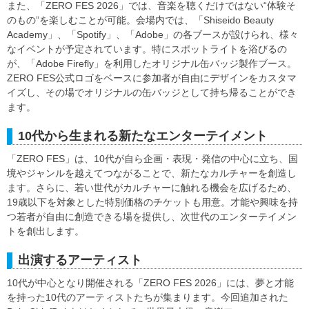
また、「ZERO FES 2026」では、音楽を聴くだけではない“体験そ
のもの”を楽しむことが可能。会場内では、「Shiseido Beauty
Academy」、「Spotify」、「Adobe」の各ブースが設けられ、様々
なイベントが予定されています。特にスポットライトを浴びるの
が、「Adobe Firefly」を利用したオリジナル缶バッジ製作ブース。
ZERO FES公式ロゴをベースに参加者が自由にデザインをカスタマ
イズし、その場でオリジナルの缶バッジとして持ち帰ることができ
ます。
10代から生まれる新たなエンターテイメント
「ZERO FES」は、10代が自ら企画・表現・発信の中心に立ち、国
境やジャンルを越えてつながることで、新たなカルチャーを創造し
ます。さらに、若い世代がカルチャーに触れる機会を広げるため、
19歳以下を対象とした特別価格のチケットも用意。才能や興味を持
つ若者が自由に創造できる場を提供し、次世代のエンターテイメン
トを創出します。
出演するアーティスト
10代が中心となり開催される「ZERO FES 2026」には、夢と才能
を持った10代のアーティストたちが集まります。今回追加された