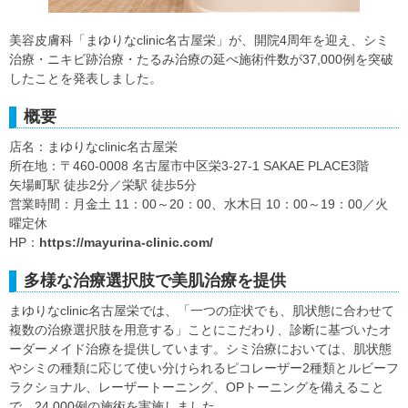
美容皮膚科「まゆりなclinic名古屋栄」が、開院4周年を迎え、シミ
治療・ニキビ跡治療・たるみ治療の延べ施術件数が37,000例を突破
したことを発表しました。
概要
店名：まゆりなclinic名古屋栄
所在地：〒460-0008 名古屋市中区栄3-27-1 SAKAE PLACE3階
矢場町駅 徒歩2分／栄駅 徒歩5分
営業時間：月金土 11：00～20：00、水木日 10：00～19：00／火
曜定休
HP：
https://mayurina-clinic.com/
多様な治療選択肢で美肌治療を提供
まゆりなclinic名古屋栄では、「一つの症状でも、肌状態に合わせて
複数の治療選択肢を用意する」ことにこだわり、診断に基づいたオ
ーダーメイド治療を提供しています。シミ治療においては、肌状態
やシミの種類に応じて使い分けられるピコレーザー2種類とルビーフ
ラクショナル、レーザートーニング、OPトーニングを備えること
で、24,000例の施術を実施しました。