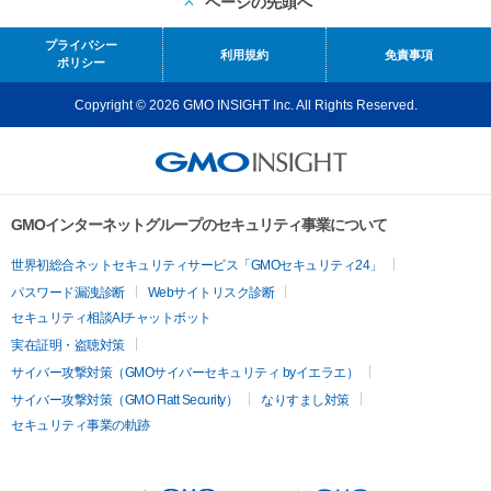
ページの先頭へ
プライバシー
利用規約
免責事項
ポリシー
Copyright © 2026 GMO INSIGHT Inc. All Rights Reserved.
GMOインターネットグループのセキュリティ事業について
世界初総合ネットセキュリティサービス「GMOセキュリティ24」
パスワード漏洩診断
Webサイトリスク診断
セキュリティ相談AIチャットボット
実在証明・盗聴対策
サイバー攻撃対策（GMOサイバーセキュリティ byイエラエ）
サイバー攻撃対策（GMO Flatt Security）
なりすまし対策
セキュリティ事業の軌跡