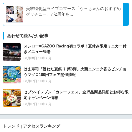
美容特化型ライブコマース「なっちゃんのおすすめ
ゲッチュー」が2周年を...
あわせて読みたい記事
スシロー×GAZOO Racing初コラボ！夏休み限定ミニカー付
きメニュー登場
08月08日 11時30分
はま寿司「旨ねた夏祭り 第3弾」大葉ニンニク香るビンチョ
ウマグロ100円フェア開催情報
08月07日 11時30分
セブン‐イレブン「カレーフェス」全15品商品詳細とお得な限
定キャンペーン情報
08月07日 11時30分
トレンド | アクセスランキング