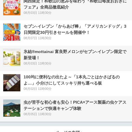
関西限定！和歌山の恵みを味わう『和歌山毎度おおきに
フェア』全商品徹底紹介
08月03日 11時30分
セブン‐イレブン「からあげ棒」「アメリカンドッグ」3
日間限定30円引きセールを開催中！
08月07日 11時30分
氷結®mottainai 富良野メロンがセブン‐イレブン限定で
新登場！
08月03日 11時30分
100均に便利なの出たよ～「1本丸ごとはかさばるの
よ…」小分けにしてスッキリ持ち運べる板
08月02日 11時00分
虫が苦手な初心者も安心！PICA×アース製薬の虫ケアス
テーションで快適キャンプ体験
08月05日 11時30分