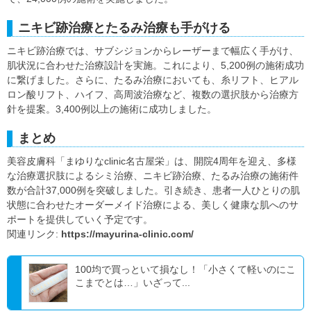
ニキビ跡治療とたるみ治療も手がける
ニキビ跡治療では、サブシジョンからレーザーまで幅広く手がけ、
肌状況に合わせた治療設計を実施。これにより、5,200例の施術成功
に繋げました。さらに、たるみ治療においても、糸リフト、ヒアル
ロン酸リフト、ハイフ、高周波治療など、複数の選択肢から治療方
針を提案。3,400例以上の施術に成功しました。
まとめ
美容皮膚科「まゆりなclinic名古屋栄」は、開院4周年を迎え、多様
な治療選択肢によるシミ治療、ニキビ跡治療、たるみ治療の施術件
数が合計37,000例を突破しました。引き続き、患者一人ひとりの肌
状態に合わせたオーダーメイド治療による、美しく健康な肌へのサ
ポートを提供していく予定です。
関連リンク:
https://mayurina-clinic.com/
100均で買っといて損なし！「小さくて軽いのにこ
こまでとは…」いざって...