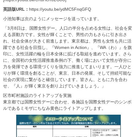
英語版URL：
https://youtu.be/ydMC5FnqGFQ
小池知事は次のようにメッセージを送っています。
「3月8日は、国際女性デー。人口の半分を占める女性は、社会を変
える原動力です。女性が輝くことで、男性の力もさらに引き出さ
れ、社会全体が大きく前進します。東京都は、男性も女性も共に活
躍できる社会を目指し、『Women in Action』、『WA（わ）』を旗
印に、女性活躍の輪を日本全体に拡げる取組を進めています。さら
に、全国初の女性活躍推進条例の下、働く場において女性が存分に
力を発揮できる環境づくりを強力に推進してまいります。一人ひと
りが輝く環境を創ることが、東京、日本の発展、そして持続可能な
社会の実現に繋がると確信しています。皆さん、ともに力を合わ
せ、『人』が輝く東京を創り上げていきましょう。」
区市町村施設のライトアップを実施
東京都では国際女性デーに合わせ、各施設を国際女性デーのシンボ
ルであるミモザにちなみ黄色にライトアップします。