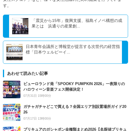
す。
「震災から15年」復興支援、福島イノベ構想の成
果とは 浜通りの産業創...
日本青年会議所と博報堂が提言する次世代の経営指
標「日本ウェルビーイ...
あわせて読みたい記事
ピューロランド発「SPOOKY PUMPKIN 2026」一夜限りの
ハロウィーン音楽フェス開催決定！
07月31日 15時00分
ガチャガチャどこで買える？全国エリア別設置場所ガイド20
26
07月17日 13時00分
プリキュアのガシャポン全種類まとめ2026【名探偵プリキュ