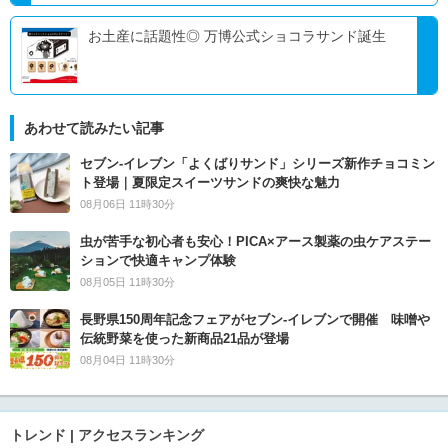
お土産に話題性◎ 万博公式ショコラサンド誕生
あわせて読みたい記事
セブン‐イレブン「よくばりサンド」シリーズ新作チョコミン
ト登場｜夏限定スイーツサンドの爽快な魅力
08月06日 11時30分
虫が苦手な初心者も安心！PICA×アース製薬の虫ケアステー
ションで快適キャンプ体験
08月05日 11時30分
長野県150周年記念フェアがセブン-イレブンで開催 味噌や
伝統野菜を使った新商品21品が登場
08月04日 11時30分
トレンド | アクセスランキング