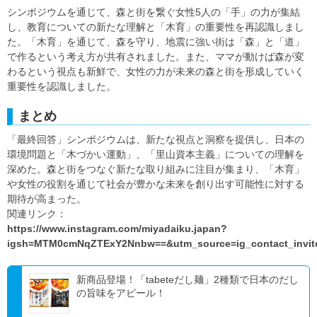
シンポジウムを通じて、森と街を繋ぐ女性5人の「手」の力が集結
し、教育についての新たな理解と「木育」の重要性を再認識しまし
た。「木育」を通じて、森を守り、地震に強い街は「森」と「道」
で作るという考え方が共有されました。また、ママが動けば森が変
わるという視点も新鮮で、女性の力が未来の森と街を形成していく
重要性を認識しました。
まとめ
「最終回答」シンポジウムは、新たな視点と洞察を提供し、日本の
環境問題と「木づかい運動」、「里山資本主義」についての理解を
深めた。森と街をつなぐ新たな取り組みに注目が集まり、「木育」
や女性の役割を通じて社会が豊かな未来を創り出す可能性に対する
期待が高まった。
関連リンク：
https://www.instagram.com/miyadaiku.japan?
igsh=MTM0cmNqZTExY2Nnbw==&utm_source=ig_contact_invit
新商品登場！「tabeteだし麺」2種類で日本のだし
の旨味をアピール！