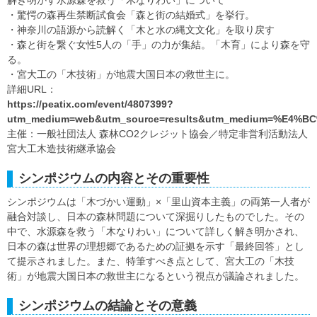
・驚愕の森再生禁断試食会「森と街の結婚式」を挙行。
・神奈川の語源から読解く「木と水の縄文文化」を取り戻す
・森と街を繋ぐ女性5人の「手」の力が集結。「木育」により森を守
る。
・宮大工の「木技術」が地震大国日本の救世主に。
詳細URL：
https://peatix.com/event/4807399?
utm_medium=web&utm_source=results&utm_medium=%E4%B
主催：一般社団法人 森林CO2クレジット協会／特定非営利活動法人
宮大工木造技術継承協会
シンポジウムの内容とその重要性
シンポジウムは「木づかい運動」×「里山資本主義」の両第一人者が
融合対談し、日本の森林問題について深掘りしたものでした。その
中で、水源森を救う「木なりわい」について詳しく解き明かされ、
日本の森は世界の理想郷であるための証拠を示す「最終回答」とし
て提示されました。また、特筆すべき点として、宮大工の「木技
術」が地震大国日本の救世主になるという視点が議論されました。
シンポジウムの結論とその意義