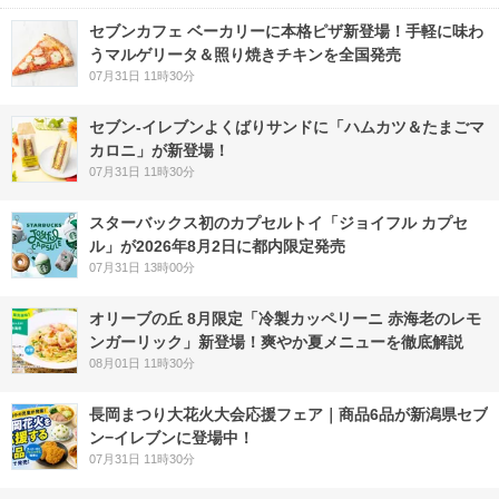
セブンカフェ ベーカリーに本格ピザ新登場！手軽に味わ
うマルゲリータ＆照り焼きチキンを全国発売
07月31日 11時30分
セブン‐イレブンよくばりサンドに「ハムカツ＆たまごマ
カロニ」が新登場！
07月31日 11時30分
スターバックス初のカプセルトイ「ジョイフル カプセ
ル」が2026年8月2日に都内限定発売
07月31日 13時00分
オリーブの丘 8月限定「冷製カッペリーニ 赤海老のレモ
ンガーリック」新登場！爽やか夏メニューを徹底解説
08月01日 11時30分
長岡まつり大花火大会応援フェア｜商品6品が新潟県セブ
ン−イレブンに登場中！
07月31日 11時30分