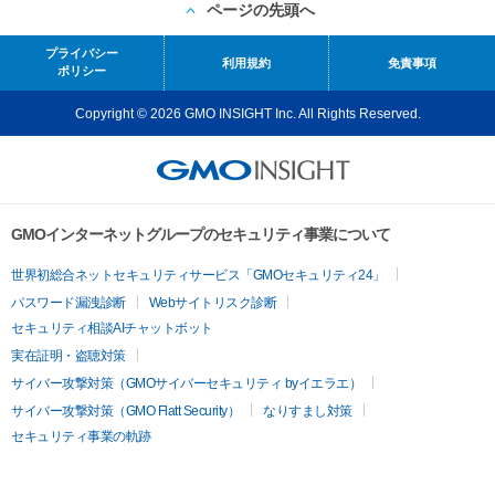
ページの先頭へ
プライバシー
利用規約
免責事項
ポリシー
Copyright © 2026 GMO INSIGHT Inc. All Rights Reserved.
GMOインターネットグループのセキュリティ事業について
世界初総合ネットセキュリティサービス「GMOセキュリティ24」
パスワード漏洩診断
Webサイトリスク診断
セキュリティ相談AIチャットボット
実在証明・盗聴対策
サイバー攻撃対策（GMOサイバーセキュリティ byイエラエ）
サイバー攻撃対策（GMO Flatt Security）
なりすまし対策
セキュリティ事業の軌跡