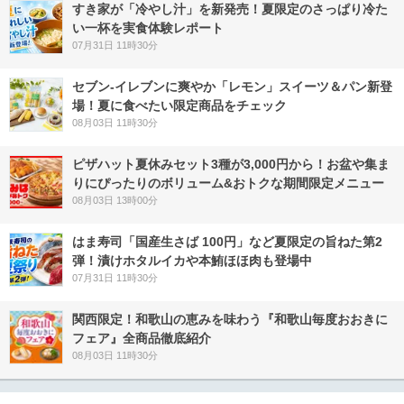
すき家が「冷やし汁」を新発売！夏限定のさっぱり冷た
い一杯を実食体験レポート
07月31日 11時30分
セブン‐イレブンに爽やか「レモン」スイーツ＆パン新登
場！夏に食べたい限定商品をチェック
08月03日 11時30分
ピザハット夏休みセット3種が3,000円から！お盆や集ま
りにぴったりのボリューム&おトクな期間限定メニュー
08月03日 13時00分
はま寿司「国産生さば 100円」など夏限定の旨ねた第2
弾！漬けホタルイカや本鮪ほほ肉も登場中
07月31日 11時30分
関西限定！和歌山の恵みを味わう『和歌山毎度おおきに
フェア』全商品徹底紹介
08月03日 11時30分