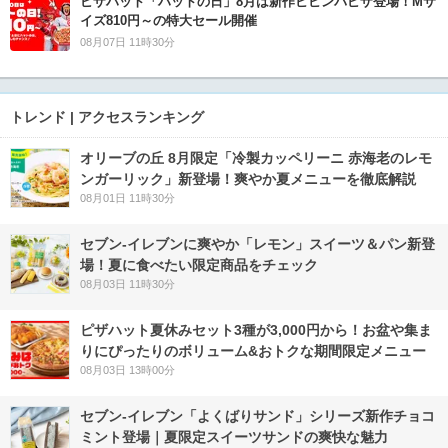
ピザハット「ハットの日」8月は新作ビビンバピザ登場！Mサ
イズ810円～の特大セール開催
08月07日 11時30分
トレンド | アクセスランキング
オリーブの丘 8月限定「冷製カッペリーニ 赤海老のレモ
ンガーリック」新登場！爽やか夏メニューを徹底解説
08月01日 11時30分
セブン‐イレブンに爽やか「レモン」スイーツ＆パン新登
場！夏に食べたい限定商品をチェック
08月03日 11時30分
ピザハット夏休みセット3種が3,000円から！お盆や集ま
りにぴったりのボリューム&おトクな期間限定メニュー
08月03日 13時00分
セブン‐イレブン「よくばりサンド」シリーズ新作チョコ
ミント登場｜夏限定スイーツサンドの爽快な魅力