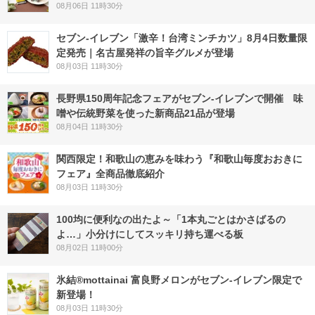
08月06日 11時30分
セブン-イレブン「激辛！台湾ミンチカツ」8月4日数量限
定発売｜名古屋発祥の旨辛グルメが登場
08月03日 11時30分
長野県150周年記念フェアがセブン-イレブンで開催 味
噌や伝統野菜を使った新商品21品が登場
08月04日 11時30分
関西限定！和歌山の恵みを味わう『和歌山毎度おおきに
フェア』全商品徹底紹介
08月03日 11時30分
100均に便利なの出たよ～「1本丸ごとはかさばるの
よ…」小分けにしてスッキリ持ち運べる板
08月02日 11時00分
氷結®mottainai 富良野メロンがセブン‐イレブン限定で
新登場！
08月03日 11時30分