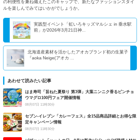
の利便性を兼ね備えたこのキャップで、新たなファッションスタイ
ルを楽しんでみてはいかがでしょうか。
実践型イベント「虹いろキッズマルシェ in 垂水駅
前」が2026年3月21日神...
北海道産素材を活かしたアオカブランド初の生菓子
『aoka Neige(アオカ ...
あわせて読みたい記事
はま寿司「旨ねた夏祭り 第3弾」大葉ニンニク香るビンチョ
ウマグロ100円フェア開催情報
08月07日 11時30分
セブン‐イレブン「カレーフェス」全15品商品詳細とお得な限
定キャンペーン情報
08月07日 11時30分