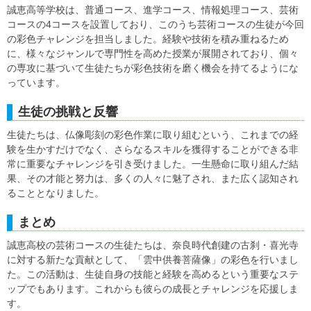
誠恵高等学校は、普通コース、進学コース、情報処理コース、芸術
コースの4コースを設置しており、このうち芸術コースの生徒が今回
の彩色チャレンジを担当しました。経験や技術を積み重ねるため
に、様々なジャンルで専門性を高めた授業が展開されており、個々
の専攻に基づいて生徒たちが彩色技術を磨く機会を持てるようにな
っています。
生徒の挑戦と反響
生徒たちは、仏像彫刻の彩色作業に取り組むという、これまでの経
験を生かすだけでなく、さらなるスキルを獲得することができる非
常に重要なチャレンジを引き受けました。一生懸命に取り組んだ結
果、その才能と努力は、多くの人々に魅了され、また広く認知され
ることとなりました。
まとめ
誠恵高校の芸術コースの生徒たちは、奈良時代創建の古刹・喜光寺
に対する新たな貢献として、「雲中供養菩薩像」の彩色を行いまし
た。この活動は、生徒自身の技能と経験を高めるという重要なステ
ップでもあります。これからも彼らの成長とチャレンジを応援しま
す。