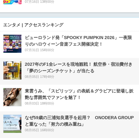
07月16日 13時00分
エンタメ | アクセスランキング
ピューロランド発「SPOOKY PUMPKIN 2026」一夜限
りのハロウィーン音楽フェス開催決定！
07月31日 15時00分
2027年のF1全レースを現地観戦！ 航空券・宿泊費付き
「夢のシーズンチケット」が当たる
08月05日 17時48分
東雲うみ、「スピリッツ」の表紙＆グラビアに登場し妖
艶な雰囲気でファンを魅了！
08月03日 18時00分
なぜ59歳の三浦知良選手を起用？ ONODERA GROUP
と重なった「努力の積み重ね」
08月05日 16時00分