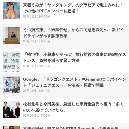
東雲うみが「ヤングキング」のグラビアで泡まみれに！
その他のPPEメンバーも登場！
07月31日 19時00分
うつ病治療、「医師任せ」から共同意思決定へ 新ガイ
ドラインが示す診療改革
08月03日 17時25分
「帰宅後、冷蔵庫が空っぽ」旅行前後の食事に約5割がス
トレス 負担を減らす賢い方法
08月01日 20時33分
Google、「ドラゴンクエスト」×Geminiのコラボイベン
ト「ジェミニクエスト」を渋谷・原宿で開催
08月03日 18時42分
松村北斗と今田美桜、急逝した東野圭吾氏へ誓う「多く
の方へ届けていけたら」
08月04日 14時00分
本郷柚巴が「BLT MONSTER Round 9」の表紙を飾