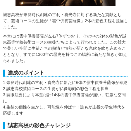
誠恵高校が奈良時代創建の古刹・喜光寺に対する新たな貢献とし
て、芸術コースの生徒が「雲中供養菩薩像」2体の彩色工程を担当し
ました。
本堂には雲中供養菩薩が左右7体ずつおり、その中の2体の彩色が誠
恵高等学校芸術コースの生徒たちによって行われました。この雄大
で美しい空間に生徒たちの熱情と情熱が新たな息吹を吹き込めるこ
ととなり、すでに1300年の歴史を持つこの場所に新たな輝きが加え
られました。
達成のポイント
1.奈良時代創建の古刹・喜光寺に新たに6体の雲中供養菩薩像が奉納
2.誠恵高校芸術コースの生徒が仏像彫刻の彩色工程を担当
3.開眼法要により本堂は計14体の雲中供養菩薩が揃い、荘厳な空間
に
4.生徒の個性を生かし、可能性を伸ばす！誰もが主役の学生時代を
応援します
誠恵高校の彩色チャレンジ