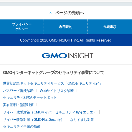
ページの先頭へ
プライバシー
利用規約
免責事項
ポリシー
Copyright © 2026 GMO INSIGHT Inc. All Rights Reserved.
GMOインターネットグループのセキュリティ事業について
世界初総合ネットセキュリティサービス「GMOセキュリティ24」
パスワード漏洩診断
Webサイトリスク診断
セキュリティ相談AIチャットボット
実在証明・盗聴対策
サイバー攻撃対策（GMOサイバーセキュリティ byイエラエ）
サイバー攻撃対策（GMO Flatt Security）
なりすまし対策
セキュリティ事業の軌跡