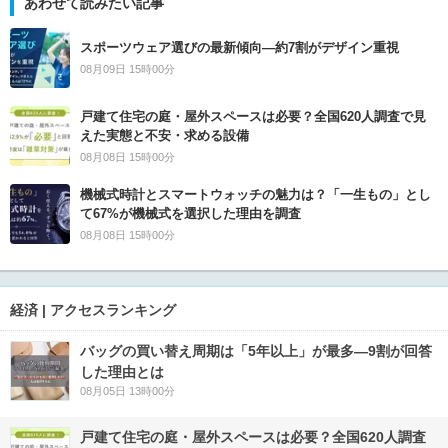
あわせて読みたい記事
スポーツウェア選びの最新傾向―約7割がデザイン重視
08月09日 15時00分
戸建て住宅の庭・屋外スペースは必要？全国620人調査で見
えた実態と不安・求める設備
08月08日 15時00分
機械式時計とスマートウォッチの魅力は？「一生もの」とし
て67%が機械式を選択した理由を調査
08月08日 15時00分
経済 | アクセスランキング
バッグの買い替え周期は「5年以上」が最多―9割が回答
した理由とは
08月05日 13時00分
戸建て住宅の庭・屋外スペースは必要？全国620人調査