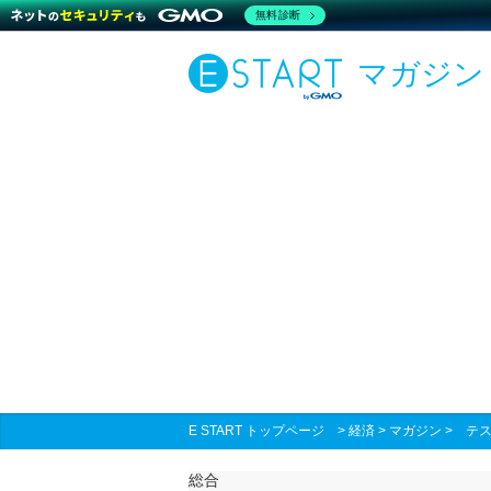
無料診断
マガジン
E START トップページ
>
経済
>
マガジン
>
テス
総合