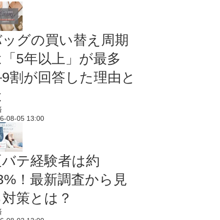
バッグの買い替え周期
は「5年以上」が最多
―9割が回答した理由と
は
済
6-08-05 13:00
夏バテ経験者は約
43%！最新調査から見
る対策とは？
済