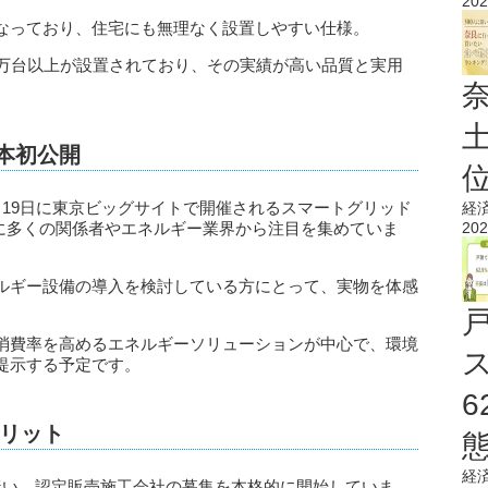
202
なっており、住宅にも無理なく設置しやすい仕様。
で100万台以上が設置されており、その実績が高い品質と実用
本初公開
3月17日から19日に東京ビッグサイトで開催されるスマートグリッド
経
でに多くの関係者やエネルギー業界から注目を集めていま
202
ルギー設備の導入を検討している方にとって、実物を体感
消費率を高めるエネルギーソリューションが中心で、環境
提示する予定です。
リット
経
場投入に伴い、認定販売施工会社の募集を本格的に開始していま