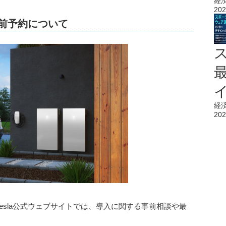
経
202
・事前予約について
経
202
先駆け、Tesla公式ウェブサイトでは、導入に関する事前相談や最