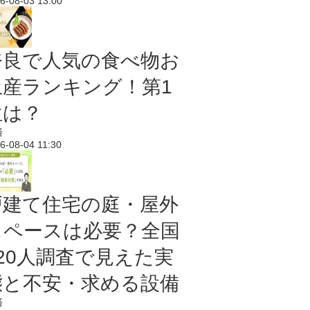
6-08-03 13:00
奈良で人気の食べ物お
土産ランキング！第1
位は？
済
6-08-04 11:30
戸建て住宅の庭・屋外
スペースは必要？全国
620人調査で見えた実
態と不安・求める設備
済