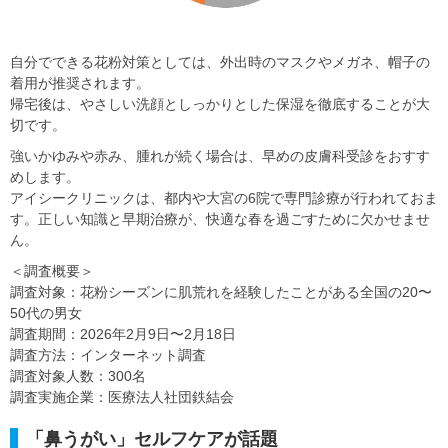
自分でできる花粉対策としては、外出時のマスクやメガネ、帽子の
着用が推奨されます。
帰宅後は、やさしい洗顔としっかりとした保湿を徹底することが大
切です。
強いかゆみや赤み、腫れが続く場合は、早めの皮膚科受診をおすす
めします。
アイシークリニックは、都内や大宮の6院で専門診療が行われておま
す。正しい知識と早期治療が、快適な春を過ごすために欠かせませ
ん。
＜調査概要＞
調査対象：花粉シーズンに肌荒れを経験したことがある全国の20〜
50代の男女
調査期間：2026年2月9日〜2月18日
調査方法：インターネット調査
調査対象人数：300名
調査実施企業：医療法人社団鉄結会
「鼻うがい」セルフケアが話題