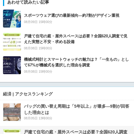
あわせて読みたい記事
スポーツウェア選びの最新傾向―約7割がデザイン重視
08月09日 15時00分
戸建て住宅の庭・屋外スペースは必要？全国620人調査で見
えた実態と不安・求める設備
08月08日 15時00分
機械式時計とスマートウォッチの魅力は？「一生もの」とし
て67%が機械式を選択した理由を調査
08月08日 15時00分
経済 | アクセスランキング
バッグの買い替え周期は「5年以上」が最多―9割が回答
した理由とは
08月05日 13時00分
戸建て住宅の庭・屋外スペースは必要？全国620人調査