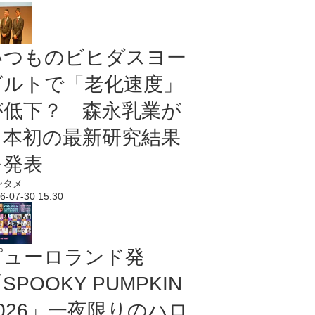
いつものビヒダスヨー
グルトで「老化速度」
が低下？ 森永乳業が
日本初の最新研究結果
を発表
ンタメ
6-07-30 15:30
ピューロランド発
SPOOKY PUMPKIN
2026」一夜限りのハロ