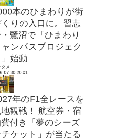
5000本のひまわりが街
づくりの入口に。習志
野・鷺沼で「ひまわり
キャンパスプロジェク
ト」始動
ンタメ
6-07-30 20:01
027年のF1全レースを
現地観戦！ 航空券・宿
泊費付き「夢のシーズ
ンチケット」が当たる