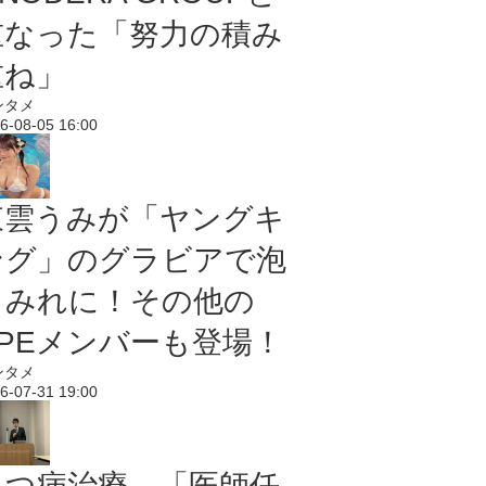
重なった「努力の積み
重ね」
ンタメ
6-08-05 16:00
東雲うみが「ヤングキ
ング」のグラビアで泡
まみれに！その他の
PPEメンバーも登場！
ンタメ
6-07-31 19:00
うつ病治療、「医師任