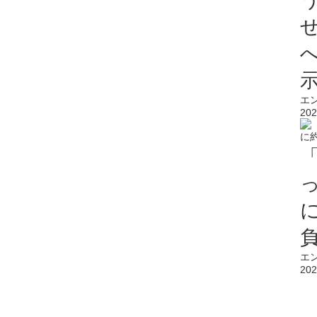
エ
202
エ
202