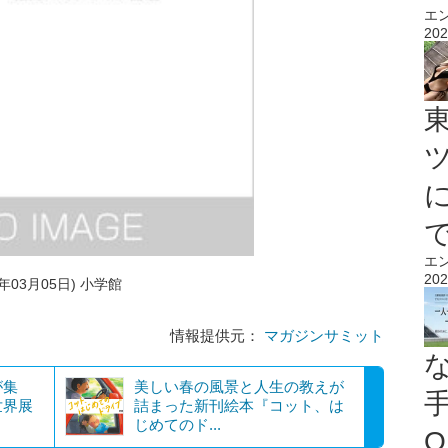
エ
202
エ
202
年03月05日) 小学館
情報提供元：
マガジンサミット
が集
美しい春の風景と人生の教えが
世界展
詰まった新刊絵本『コット、は
じめてのド...
O