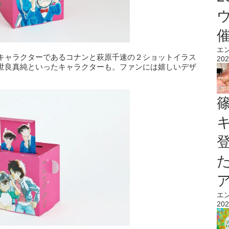
エ
キャラクターであるコナンと萩原千速の２ショットイラス
202
世良真純といったキャラクターも。ファンには嬉しいデザ
エ
202