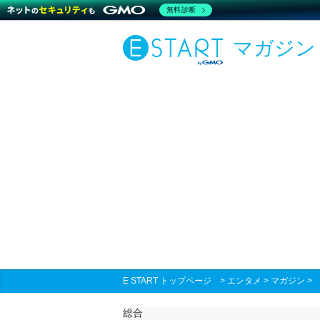
無料診断
マガジン
E START トップページ
>
エンタメ
>
マガジン
総合