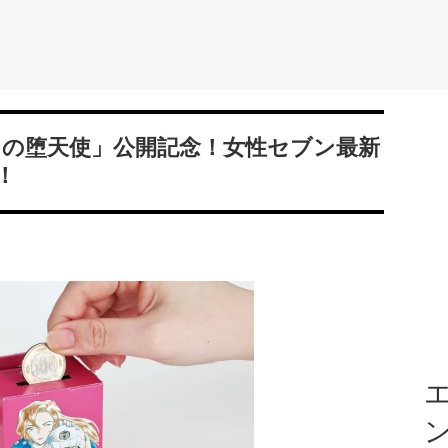
イの堕天使」公開記念！女性セブン最新
！
エ