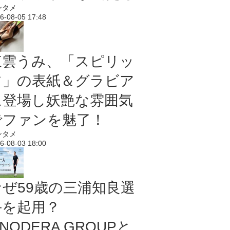
ンタメ
6-08-05 17:48
東雲うみ、「スピリッ
ツ」の表紙＆グラビア
に登場し妖艶な雰囲気
でファンを魅了！
ンタメ
6-08-03 18:00
なぜ59歳の三浦知良選
手を起用？
NODERA GROUPと