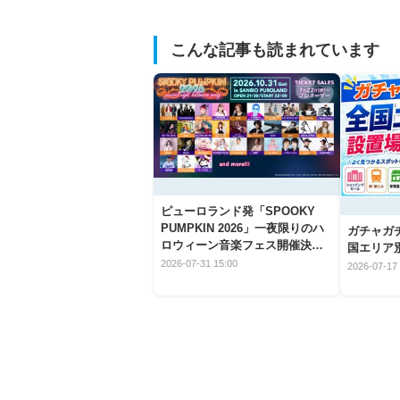
こんな記事も読まれています
ピューロランド発「SPOOKY
PUMPKIN 2026」一夜限りのハ
ガチャガ
ロウィーン音楽フェス開催決
国エリア別
定！
2026-07-31 15:00
2026-07-17 