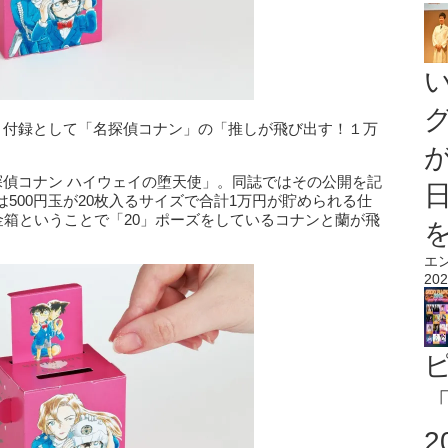
に、付録として「名探偵コナン」の「推しが飛び出す！１万
探偵コナン ハイウェイの堕天使」。同誌ではその公開を記
500円玉が20枚入るサイズで合計1万円が貯められる仕
貯金箱ということで「20」ポーズをしているコナンと蘭が飛
エ
202
「