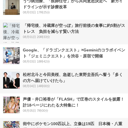
うつ病治療、「医師任せ」から共同意思決定へ 新ガイ
ドラインが示す診療改革
08月03日 17時25分
「帰宅後、冷蔵庫が空っぽ」旅行前後の食事に約5割がス
トレス 負担を減らす賢い方法
08月01日 20時33分
Google、「ドラゴンクエスト」×Geminiのコラボイベン
ト「ジェミニクエスト」を渋谷・原宿で開催
08月03日 18時42分
松村北斗と今田美桜、急逝した東野圭吾氏へ誓う「多く
の方へ届けていけたら」
08月04日 14時00分
声優・井口裕香が「FLASH」で圧巻のスタイルを披露！
計18ページにわたる大特集に！
08月05日 7時00分
街中にポケモン100匹以上、立像は19匹 日本橋・八重