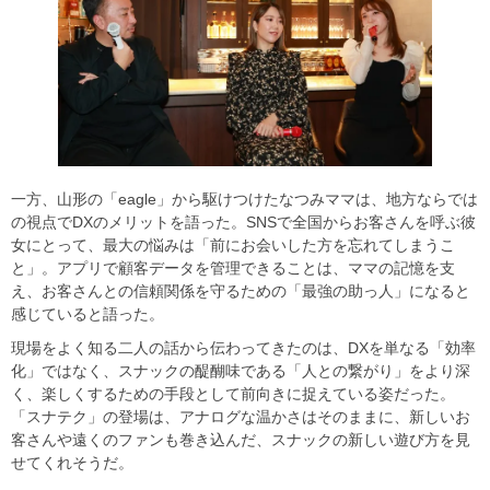
一方、山形の「eagle」から駆けつけたなつみママは、地方ならでは
の視点でDXのメリットを語った。SNSで全国からお客さんを呼ぶ彼
女にとって、最大の悩みは「前にお会いした方を忘れてしまうこ
と」。アプリで顧客データを管理できることは、ママの記憶を支
え、お客さんとの信頼関係を守るための「最強の助っ人」になると
感じていると語った。
現場をよく知る二人の話から伝わってきたのは、DXを単なる「効率
化」ではなく、スナックの醍醐味である「人との繋がり」をより深
く、楽しくするための手段として前向きに捉えている姿だった。
「スナテク」の登場は、アナログな温かさはそのままに、新しいお
客さんや遠くのファンも巻き込んだ、スナックの新しい遊び方を見
せてくれそうだ。