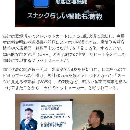
会計は登録済みのクレジットカードによる自動決済で完結し、利用
者は料金明細や領収書を即座にスマホで確認できる。店舗側も顧客
情報や来店履歴、顧客同士のつながりを「見える化」することで、
効果的な顧客管理（CRM）と新規顧客の獲得、リピート率の向上を
同時に実現するプラットフォームだ。
同社代表の関谷有三氏は、水道業界のDXを皮切りに、日本中へのタ
ピオカブームの仕掛け、累計40万着を超えるヒットとなった「スー
ツに見える作業着（WWS）」の開発など、幅広い産業で成果を積み
上げてきたことから「令和のヒットメーカー」と呼ばれている。