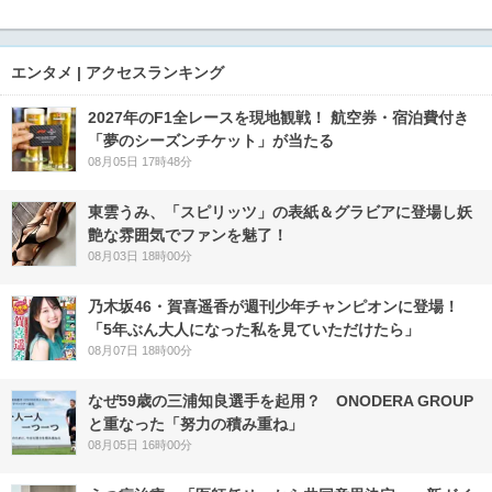
エンタメ | アクセスランキング
2027年のF1全レースを現地観戦！ 航空券・宿泊費付き
「夢のシーズンチケット」が当たる
08月05日 17時48分
東雲うみ、「スピリッツ」の表紙＆グラビアに登場し妖
艶な雰囲気でファンを魅了！
08月03日 18時00分
乃木坂46・賀喜遥香が週刊少年チャンピオンに登場！
「5年ぶん大人になった私を見ていただけたら」
08月07日 18時00分
なぜ59歳の三浦知良選手を起用？ ONODERA GROUP
と重なった「努力の積み重ね」
08月05日 16時00分