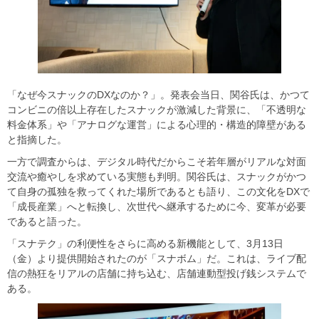
「なぜ今スナックのDXなのか？」。発表会当日、関谷氏は、かつて
コンビニの倍以上存在したスナックが激減した背景に、「不透明な
料金体系」や「アナログな運営」による心理的・構造的障壁がある
と指摘した。
一方で調査からは、デジタル時代だからこそ若年層がリアルな対面
交流や癒やしを求めている実態も判明。関谷氏は、スナックがかつ
て自身の孤独を救ってくれた場所であるとも語り、この文化をDXで
「成長産業」へと転換し、次世代へ継承するために今、変革が必要
であると語った。
「スナテク」の利便性をさらに高める新機能として、3月13日
（金）より提供開始されたのが「スナボム」だ。これは、ライブ配
信の熱狂をリアルの店舗に持ち込む、店舗連動型投げ銭システムで
ある。