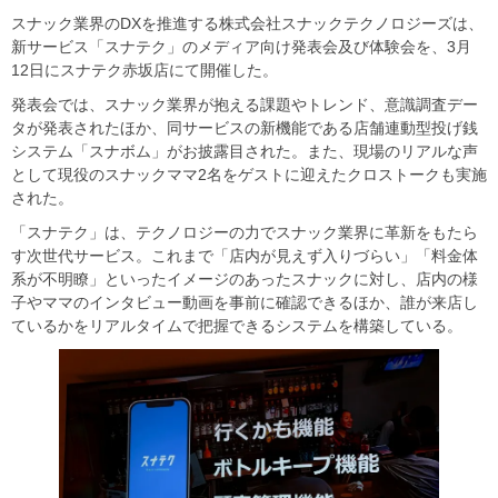
スナック業界のDXを推進する株式会社スナックテクノロジーズは、
新サービス「スナテク」のメディア向け発表会及び体験会を、3月
12日にスナテク赤坂店にて開催した。
発表会では、スナック業界が抱える課題やトレンド、意識調査デー
タが発表されたほか、同サービスの新機能である店舗連動型投げ銭
システム「スナボム」がお披露目された。また、現場のリアルな声
として現役のスナックママ2名をゲストに迎えたクロストークも実施
された。
「スナテク」は、テクノロジーの力でスナック業界に革新をもたら
す次世代サービス。これまで「店内が見えず入りづらい」「料金体
系が不明瞭」といったイメージのあったスナックに対し、店内の様
子やママのインタビュー動画を事前に確認できるほか、誰が来店し
ているかをリアルタイムで把握できるシステムを構築している。