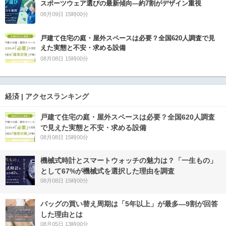
スポーツウェア選びの最新傾向―約7割がデザイン重視
08月09日 15時00分
戸建て住宅の庭・屋外スペースは必要？全国620人調査で見
えた実態と不安・求める設備
08月08日 15時00分
経済 | アクセスランキング
戸建て住宅の庭・屋外スペースは必要？全国620人調査
で見えた実態と不安・求める設備
08月08日 15時00分
機械式時計とスマートウォッチの魅力は？「一生もの」
として67%が機械式を選択した理由を調査
08月08日 15時00分
バッグの買い替え周期は「5年以上」が最多―9割が回答
した理由とは
08月05日 13時00分