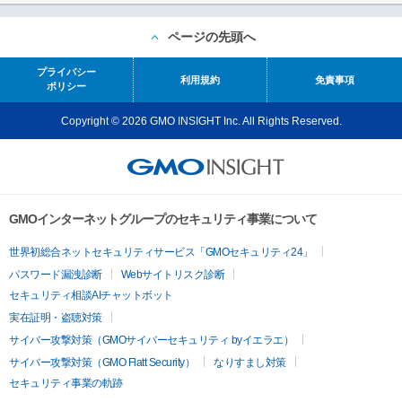
ページの先頭へ
プライバシー
利用規約
免責事項
ポリシー
Copyright © 2026 GMO INSIGHT Inc. All Rights Reserved.
GMOインターネットグループのセキュリティ事業について
世界初総合ネットセキュリティサービス「GMOセキュリティ24」
パスワード漏洩診断
Webサイトリスク診断
セキュリティ相談AIチャットボット
実在証明・盗聴対策
サイバー攻撃対策（GMOサイバーセキュリティ byイエラエ）
サイバー攻撃対策（GMO Flatt Security）
なりすまし対策
セキュリティ事業の軌跡