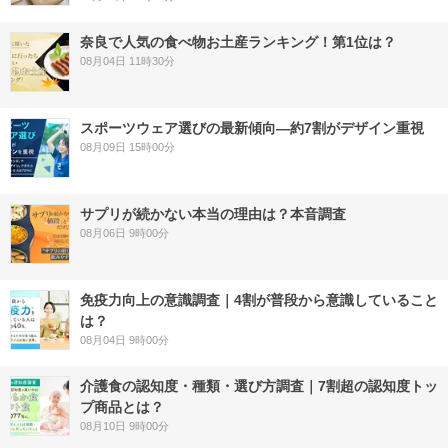
奈良で人気の食べ物お土産ランキング！第1位は？
08月04日 11時30分
スポーツウェア選びの最新傾向―約7割がデザイン重視
08月09日 15時00分
サプリが続かない本当の理由は？本音調査
08月06日 9時00分
免疫力向上の意識調査｜4割が普段から意識していること
は？
08月04日 9時00分
介護食の認知度・種類・選び方調査｜7割超の認知度トッ
プ商品とは？
08月10日 9時00分