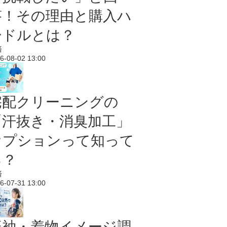
答！その理由と購入ハ
ードルとは？
済
6-08-02 13:00
宅配クリーニングの
「汗抜き・消臭加工」
オプションって知って
る？
済
6-07-31 13:00
振袖・着物イメージ調