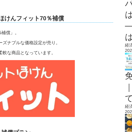
トほけんフィット70％補償
%補償」。
ーズナブルな価格設定が売り。
経
202
柔軟な商品となっています。
経
202