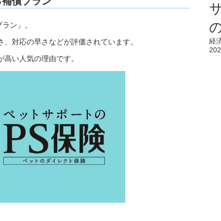
％補償プラン
償プラン」。
経
さ、対応の早さなどが評価されています。
202
が高い人気の理由です。