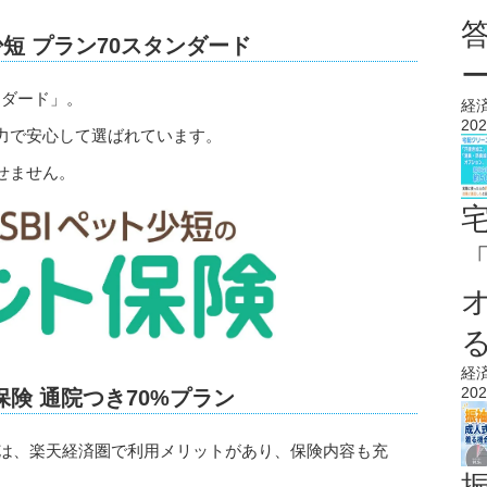
少短 プラン70スタンダード
ンダード」。
経
202
力で安心して選ばれています。
せません。
経
202
険 通院つき70%プラン
」は、楽天経済圏で利用メリットがあり、保険内容も充