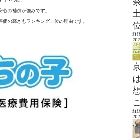
安心の補償が強みです。
評価の高さもランキング上位の理由です。
経
202
経
202