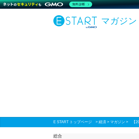
無料診断
マガジン
E START トップページ
>
経済
>
マガジン
>
【2
総合