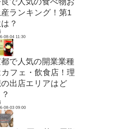
奈良で人気の食べ物お
土産ランキング！第1
位は？
済
6-08-04 11:30
京都で人気の開業業種
はカフェ・飲食店！理
想の出店エリアはど
こ？
済
6-08-03 09:00