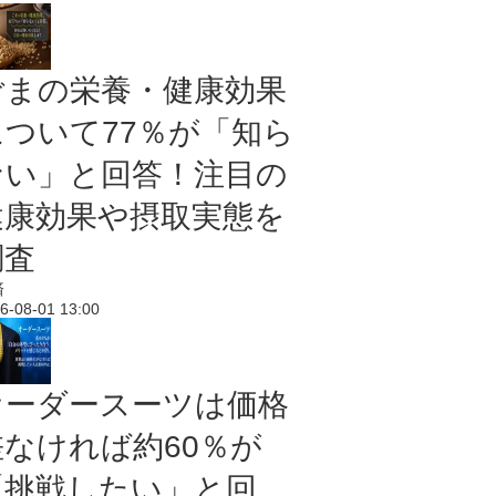
ごまの栄養・健康効果
について77％が「知ら
ない」と回答！注目の
健康効果や摂取実態を
調査
済
6-08-01 13:00
オーダースーツは価格
差なければ約60％が
「挑戦したい」と回