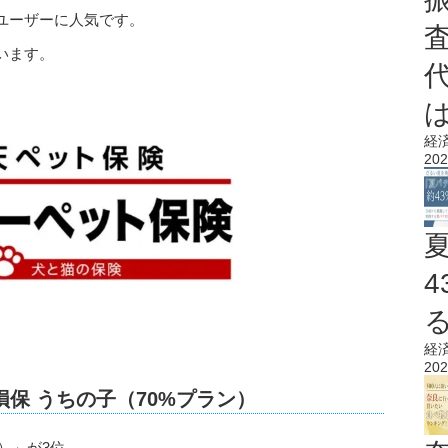
ユーザーに人気です。
います。
経
202
経
202
保 うちの子（70%プラン）
）」が3位。