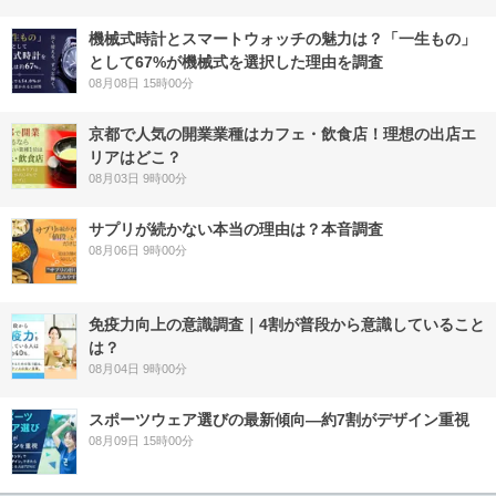
機械式時計とスマートウォッチの魅力は？「一生もの」
として67%が機械式を選択した理由を調査
08月08日 15時00分
京都で人気の開業業種はカフェ・飲食店！理想の出店エ
リアはどこ？
08月03日 9時00分
サプリが続かない本当の理由は？本音調査
08月06日 9時00分
免疫力向上の意識調査｜4割が普段から意識していること
は？
08月04日 9時00分
スポーツウェア選びの最新傾向―約7割がデザイン重視
08月09日 15時00分