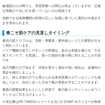
敏感肌の人の間でも、美容医療への関心が高まっていますが、正確
な情報が十分に行き渡っていないのが現状です。
信頼できる医療機関の利用や正しい知識に基づいた選択が今後ます
ます求められます。
春こそ肌ケアの見直しタイミング
春先の肌トラブルは、花粉・寒暖差・紫外線という三大要因が大き
く関わっています。
バリア機能が低下しやすいこの時期は、余分な刺激を避ける「引き
算スキンケア」を意識し、肌への負担を最小限に抑えることが大切
です。
自己判断だけで悩まず、症状が長引く場合や強い場合は、皮膚科の
受診を検討しましょう。
また、揺らぎ肌の方でも受けられる美容医療のカウンセリングも進
化しており、自分に合った方法で春の美肌を守ることができます。
最新の調査結果をもとにした対策で、春の肌コンディションをワン
ランク上に引き上げましょう。
※本記事はPR TIMESのリリースを元にE START AIライターが執筆