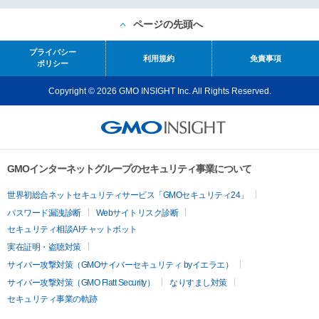
ページの先頭へ
プライバシー
利用規約
免責事項
ポリシー
Copyright © 2026 GMO INSIGHT Inc. All Rights Reserved.
GMOインターネットグループのセキュリティ事業について
世界初総合ネットセキュリティサービス「GMOセキュリティ24」
パスワード漏洩診断
Webサイトリスク診断
セキュリティ相談AIチャットボット
実在証明・盗聴対策
サイバー攻撃対策（GMOサイバーセキュリティ byイエラエ）
サイバー攻撃対策（GMO Flatt Security）
なりすまし対策
セキュリティ事業の軌跡