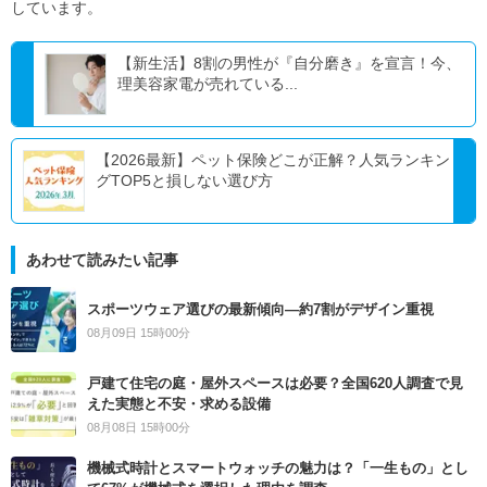
しています。
【新生活】8割の男性が『自分磨き』を宣言！今、
理美容家電が売れている...
【2026最新】ペット保険どこが正解？人気ランキン
グTOP5と損しない選び方
あわせて読みたい記事
スポーツウェア選びの最新傾向―約7割がデザイン重視
08月09日 15時00分
戸建て住宅の庭・屋外スペースは必要？全国620人調査で見
えた実態と不安・求める設備
08月08日 15時00分
機械式時計とスマートウォッチの魅力は？「一生もの」とし