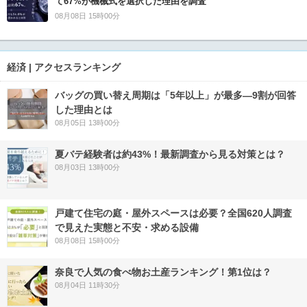
て67%が機械式を選択した理由を調査
08月08日 15時00分
経済 | アクセスランキング
バッグの買い替え周期は「5年以上」が最多―9割が回答
した理由とは
08月05日 13時00分
夏バテ経験者は約43%！最新調査から見る対策とは？
08月03日 13時00分
戸建て住宅の庭・屋外スペースは必要？全国620人調査
で見えた実態と不安・求める設備
08月08日 15時00分
奈良で人気の食べ物お土産ランキング！第1位は？
08月04日 11時30分