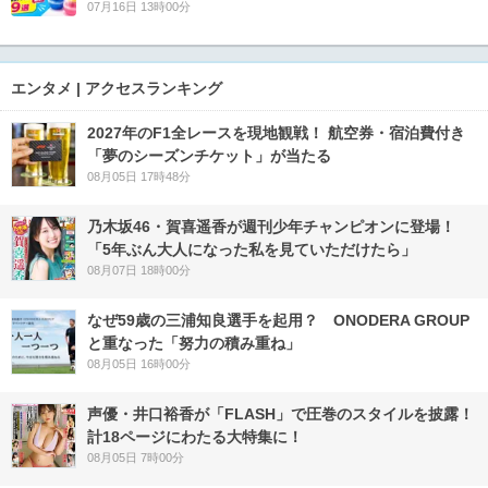
07月16日 13時00分
エンタメ | アクセスランキング
2027年のF1全レースを現地観戦！ 航空券・宿泊費付き
「夢のシーズンチケット」が当たる
08月05日 17時48分
乃木坂46・賀喜遥香が週刊少年チャンピオンに登場！
「5年ぶん大人になった私を見ていただけたら」
08月07日 18時00分
なぜ59歳の三浦知良選手を起用？ ONODERA GROUP
と重なった「努力の積み重ね」
08月05日 16時00分
声優・井口裕香が「FLASH」で圧巻のスタイルを披露！
計18ページにわたる大特集に！
08月05日 7時00分