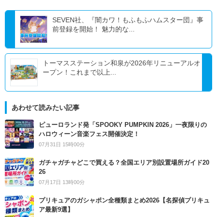
SEVEN社、『闇カワ！もふもふハムスター団』事
前登録を開始！ 魅力的な...
トーマスステーション和泉が2026年リニューアルオ
ープン！これまで以上...
あわせて読みたい記事
ピューロランド発「SPOOKY PUMPKIN 2026」一夜限りの
ハロウィーン音楽フェス開催決定！
07月31日 15時00分
ガチャガチャどこで買える？全国エリア別設置場所ガイド20
26
07月17日 13時00分
プリキュアのガシャポン全種類まとめ2026【名探偵プリキュ
ア最新9選】