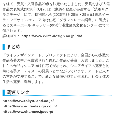
を経て、受賞・入選作品29点を決定いたしました。受賞および入選
作品の表彰式(2026年3月26日)は東急不動産が参画する「渋谷サク
ラステージ」にて、特別展示会(2026年3月28日・29日)は東急イー
ライフデザインのシニア向け住宅「グランクレール綱島」に隣接す
るミズキーホール ギャラリー(横浜市港北区民文化センター)にて開
催されます。
詳細URL：
https://www.e-life-design.co.jp/lda/
まとめ
「ライフデザインアート」プロジェクトにより、全国からの多数の
作品応募の中から厳選された優れた作品が受賞、入選しました。こ
れらの作品はシニア向け住宅で展示され、シニアライフの充実と同
時に若手アーティストの発展へとつながっています。アートと人々
の営みが交差することで、新たな価値や魅力が生まれ、社会全体の
生活の充実に寄与します。
関連リンク
https://www.tokyu-land.co.jp/
https://www.e-life-design.co.jp/
https://www.charmcc.jp/corp/