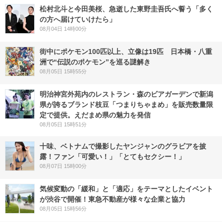
松村北斗と今田美桜、急逝した東野圭吾氏へ誓う「多く
の方へ届けていけたら」
08月04日 14時00分
街中にポケモン100匹以上、立像は19匹 日本橋・八重
洲で“伝説のポケモン”を巡る謎解き
08月05日 15時55分
明治神宮外苑内のレストラン・森のビアガーデンで新潟
県が誇るブランド枝豆「つまりちゃまめ」を販売数量限
定で提供。えだまめ県の魅力を発信
08月05日 15時51分
十味、ベトナムで撮影したヤンジャンのグラビアを披
露！ファン「可愛い！」「とてもセクシー！」
08月07日 15時00分
気候変動の「緩和」と「適応」をテーマとしたイベント
が渋谷で開催！東急不動産が様々な企業と協力
08月05日 15時56分