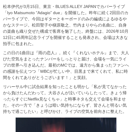
松本伊代が3月15日、東京・BLUES ALLEY JAPANでカバーライブ
「Iyo Matsumoto “Adagio” due」を開催した。昨年に続く2回目のカ
バーライブで、今回はギターとキーボードのみの編成によるゆるや
かなステージ。松田聖子や槇原敬之、竹内まりやらの名曲に、自身
の楽曲も織り交ぜた構成で客席を魅了した。終盤には、2026年10月
12日に45周年記念ライブを開催することも発表され、会場は大きな
拍手に包まれた。
この日の1曲目は『雨の恋人』。続く『くれないホテル』まで、大人
びた空気をまとったナンバーをしっとりと届け、会場を一気にライ
ブの世界へ引き込んだ。最初のMCでは、遠方から集まったファンへ
の感謝を伝えつつ「WBCが忙しい中、目黒まで来てくれて、私に時
間をくれてありがとうございます！」と笑顔。
リハーサル中に試合結果を知ったことも明かし「私が見てなかった
から負けたんだわって。大谷さんが泣いていらしたって。きょう帰
ったらすぐにNetflix見なくちゃ」と時事ネタも交えて会場を和ませ
た。その一方で「きょうは暗い気持ちにならず、皆さんと明るい気
持ちで過ごしたい」と呼びかけ、ライブの空気を前向きに整えた。