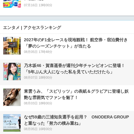
07月16日 13時00分
エンタメ | アクセスランキング
2027年のF1全レースを現地観戦！ 航空券・宿泊費付き
「夢のシーズンチケット」が当たる
08月05日 17時48分
乃木坂46・賀喜遥香が週刊少年チャンピオンに登場！
「5年ぶん大人になった私を見ていただけたら」
08月07日 18時00分
東雲うみ、「スピリッツ」の表紙＆グラビアに登場し妖
艶な雰囲気でファンを魅了！
08月03日 18時00分
なぜ59歳の三浦知良選手を起用？ ONODERA GROUP
と重なった「努力の積み重ね」
08月05日 16時00分