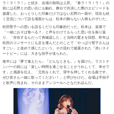
ラ！ラ！ラ！』と続き、会場の熱気は上昇。『春ラ！ラ！ラ！』の
前には石野との思い出にも触れ、舞台で共演した際のエピソードを
披露した。おっとりした印象だけではない石野の一面や、現在も続
く交流について語る場面からは、松本の飾らない人柄ものぞいた。
松田聖子への思いを語るくだりも印象的だった。松本は、楽屋で
「一緒におそば食べる？」と声をかけてもらった思い出を振り返
り、「存在するんだって再確認した」と当時の驚きを回想。昨年は
松田のコンサートにも足を運んだとのことで「やっぱり聖子さんは
すごい」と改めて感じたという。その流れで披露された『赤いスイ
ートピー』には、大きな拍手が送られた。
後半には『夢で逢えたら』『どんなときも。』を届けた。ラストナ
ンバーの前には「楽しい時間を過ごせることがうれしくて、幸せで
す」と感謝を伝え、「元気をくれて、背中を押してくれる曲です。
ぜひ皆さん一緒に歌ってください！」と呼びかけた。会場は手拍子
と歓声に包まれ、そのままアンコールへとなだれ込んだ。