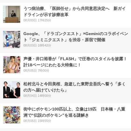
うつ病治療、「医師任せ」から共同意思決定へ 新ガイ
ドラインが示す診療改革
08月03日 17時25分
Google、「ドラゴンクエスト」×Geminiのコラボイベン
ト「ジェミニクエスト」を渋谷・原宿で開催
08月03日 18時42分
声優・井口裕香が「FLASH」で圧巻のスタイルを披露！
計18ページにわたる大特集に！
08月05日 7時00分
松村北斗と今田美桜、急逝した東野圭吾氏へ誓う「多く
の方へ届けていけたら」
08月04日 14時00分
街中にポケモン100匹以上、立像は19匹 日本橋・八重
洲で“伝説のポケモン”を巡る謎解き
08月05日 15時55分