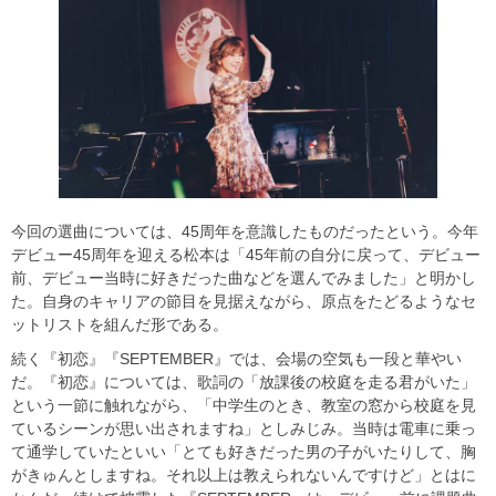
今回の選曲については、45周年を意識したものだったという。今年
デビュー45周年を迎える松本は「45年前の自分に戻って、デビュー
前、デビュー当時に好きだった曲などを選んでみました」と明かし
た。自身のキャリアの節目を見据えながら、原点をたどるようなセ
ットリストを組んだ形である。
続く『初恋』『SEPTEMBER』では、会場の空気も一段と華やい
だ。『初恋』については、歌詞の「放課後の校庭を走る君がいた」
という一節に触れながら、「中学生のとき、教室の窓から校庭を見
ているシーンが思い出されますね」としみじみ。当時は電車に乗っ
て通学していたといい「とても好きだった男の子がいたりして、胸
がきゅんとしますね。それ以上は教えられないんですけど」とはに