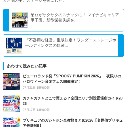
大合唱の中、ステージを後にした。
納豆がサクサクのスナックに！ マイナビキャリア
甲子園、新型栄養失調を...
『不器用な経営』重版決定！ワンダーストレージホ
ールディングスの軌跡...
あわせて読みたい記事
ピューロランド発「SPOOKY PUMPKIN 2026」一夜限りの
ハロウィーン音楽フェス開催決定！
07月31日 15時00分
ガチャガチャどこで買える？全国エリア別設置場所ガイド20
26
07月17日 13時00分
プリキュアのガシャポン全種類まとめ2026【名探偵プリキュ
ア最新9選】