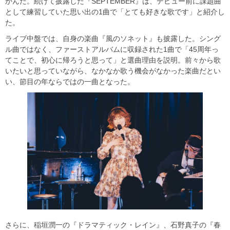
かんだ。続けて披露した『SEPTEMBER』は、デビュー前に課題曲
として練習していた思い出の1曲で「とても好きな歌です」と紹介し
た。
ライブ中盤では、自身の楽曲『風のソネット』も披露した。シング
ル曲ではなく、ファーストアルバムに収録された1曲で「45周年っ
てことで、初心に帰ろうと思って」と選曲理由を説明。前々から歌
いたいと思っていながら、なかなか歌う機会がなかった楽曲だとい
い、節目の年ならではの一曲となった。
さらに、稲垣潤一の『ドラマティック・レイン』、石野真子の『春