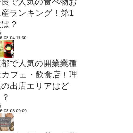
奈良で人気の食べ物お
土産ランキング！第1
位は？
済
6-08-04 11:30
京都で人気の開業業種
はカフェ・飲食店！理
想の出店エリアはど
こ？
済
6-08-03 09:00