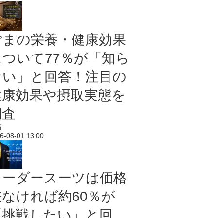
ごまの栄養・健康効果
について77％が「知ら
ない」と回答！注目の
健康効果や摂取実態を
調査
済
6-08-01 13:00
オーダースーツは価格
差なければ約60％が
「挑戦したい」と回