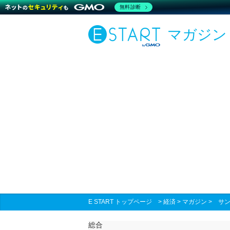
無料診断
マガジン
E START トップページ
>
経済
>
マガジン
>
サ
総合