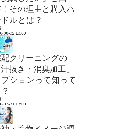
答！その理由と購入ハ
ードルとは？
済
6-08-02 13:00
宅配クリーニングの
「汗抜き・消臭加工」
オプションって知って
る？
済
6-07-31 13:00
振袖・着物イメージ調