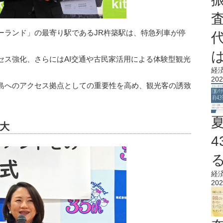
ーランド」の最寄り駅であるJR杵築駅は、特急列車が停
セス強化、さらにはAI交通や古民家活用による体験型観光
経
202
島へのアクセス拠点としての重要性を高め、観光客の誘致
大
経
202