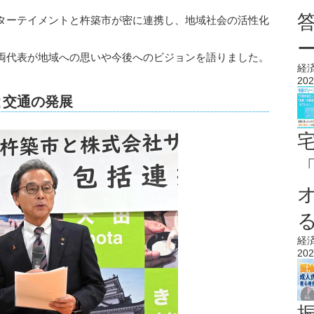
ターテイメントと杵築市が密に連携し、地域社会の活性化
両代表が地域への思いや今後へのビジョンを語りました。
経
202
と交通の発展
経
202