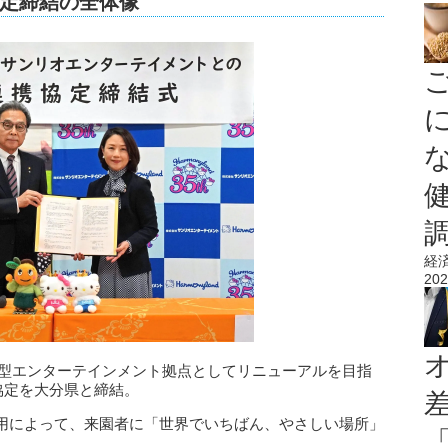
定締結の全体像
経
202
滞在型エンターテインメント拠点としてリニューアルを目指
協定を大分県と締結。
用によって、来園者に「世界でいちばん、やさしい場所」
。