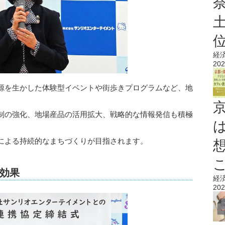
経
202
源を生かした体験型イベントや街歩きプログラムなど、地
制の強化、地場産品の活用拡大、戦略的な情報発信も積極
による持続的なまちづくりが目指されます。
効果
経
202