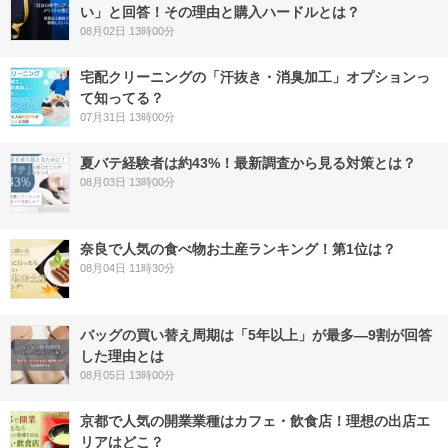
い」と回答！その理由と購入ハードルとは？
08月02日 13時00分
宅配クリーニングの「汗抜き・消臭加工」オプションっ
て知ってる？
07月31日 13時00分
夏バテ経験者は約43%！最新調査から見る対策とは？
08月03日 13時00分
奈良で人気の食べ物お土産ランキング！第1位は？
08月04日 11時30分
バッグの買い替え周期は「5年以上」が最多―9割が回答
した理由とは
08月05日 13時00分
京都で人気の開業業種はカフェ・飲食店！理想の出店エ
リアはどこ？