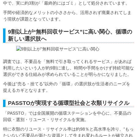
中で、実に約3割が「最終的にはゴミ」として処分されています。
手間や経済的なメリットの小ささから、活用されず廃棄されてしま
う現状が課題となっています。
9割以上が“無料回収サービス”に高い関心、循環の
新しい選択肢へ
調査では、不要品を「無料で引き取ってくれるサービス」があれば
利用したいという人が約9割に達し、時間や手間をかけず持続可能な
選択ができる仕組みが求められていることが明らかになりました。
今後は“売る・捨てる”以外の「循環」の選択肢が生活者のニーズを
捉えるカギとなります。
PASSTOが実現する循環型社会と衣類リサイクル
「PASSTO」では全国展開の循環ステーションを中心に、不要品の
回収・選別・リユース・リサイクルを実施。
特に衣類のリユース・リサイクル率は約98％と高水準を誇り、“もっ
たいない”不要品が新たな資源として生まれ変わるルートが確立され