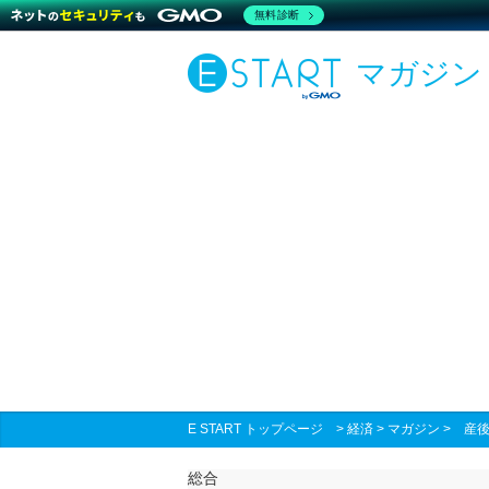
無料診断
マガジン
E START トップページ
>
経済
>
マガジン
>
産後
総合