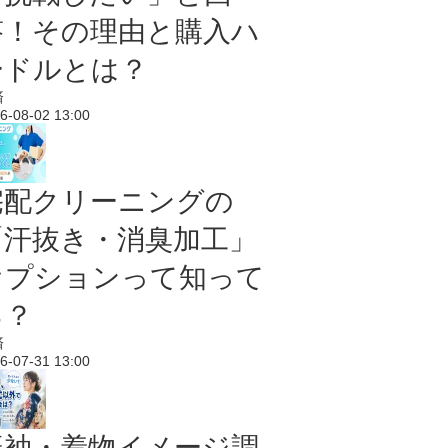
答！その理由と購入ハ
ードルとは？
済
6-08-02 13:00
宅配クリーニングの
「汗抜き・消臭加工」
オプションって知って
る？
済
6-07-31 13:00
振袖・着物イメージ調