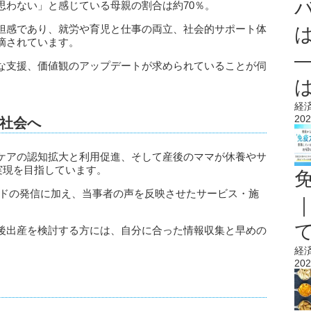
思わない」と感じている母親の割合は約70％。
担感であり、就労や育児と仕事の両立、社会的サポート体
摘されています。
な支援、価値観のアップデートが求められていることが伺
経
202
社会へ
ケアの認知拡大と利用促進、そして産後のママが休養やサ
実現を目指しています。
ンドの発信に加え、当事者の声を反映させたサービス・施
後出産を検討する方には、自分に合った情報収集と早めの
。
経
202