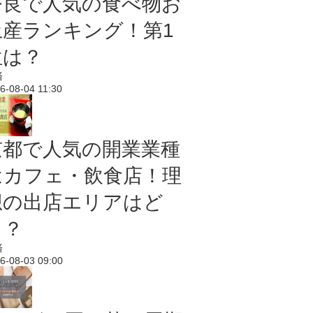
奈良で人気の食べ物お
土産ランキング！第1
位は？
済
6-08-04 11:30
京都で人気の開業業種
はカフェ・飲食店！理
想の出店エリアはど
こ？
済
6-08-03 09:00