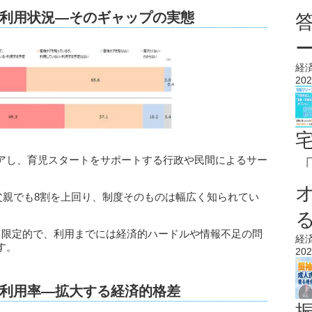
利用状況―そのギャップの実態
経
202
アし、育児スタートをサポートする行政や民間によるサー
、父親でも8割を上回り、制度そのものは幅広く知られてい
と限定的で、利用までには経済的ハードルや情報不足の問
経
す。
202
利用率―拡大する経済的格差