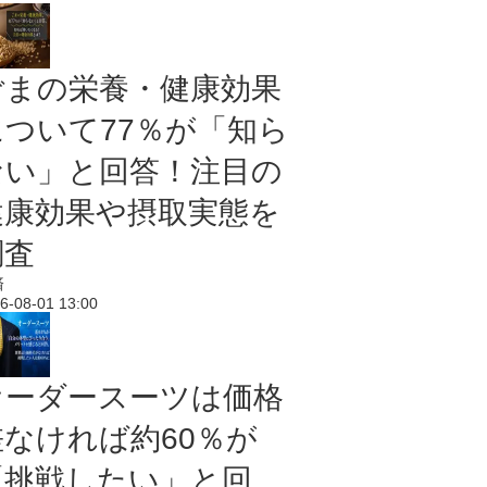
ごまの栄養・健康効果
について77％が「知ら
ない」と回答！注目の
健康効果や摂取実態を
調査
済
6-08-01 13:00
オーダースーツは価格
差なければ約60％が
「挑戦したい」と回