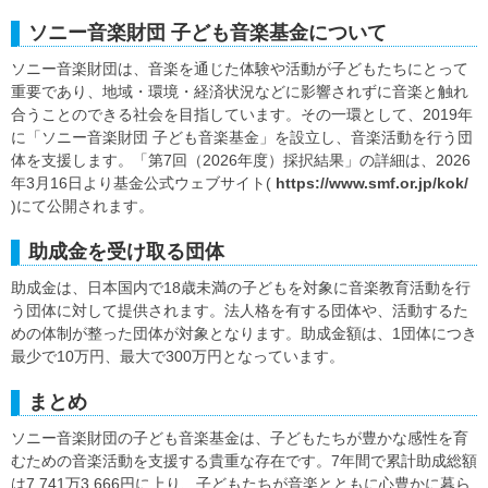
ソニー音楽財団 子ども音楽基金について
ソニー音楽財団は、音楽を通じた体験や活動が子どもたちにとって
重要であり、地域・環境・経済状況などに影響されずに音楽と触れ
合うことのできる社会を目指しています。その一環として、2019年
に「ソニー音楽財団 子ども音楽基金」を設立し、音楽活動を行う団
体を支援します。「第7回（2026年度）採択結果」の詳細は、2026
年3月16日より基金公式ウェブサイト(
https://www.smf.or.jp/kok/
)にて公開されます。
助成金を受け取る団体
助成金は、日本国内で18歳未満の子どもを対象に音楽教育活動を行
う団体に対して提供されます。法人格を有する団体や、活動するた
めの体制が整った団体が対象となります。助成金額は、1団体につき
最少で10万円、最大で300万円となっています。
まとめ
ソニー音楽財団の子ども音楽基金は、子どもたちが豊かな感性を育
むための音楽活動を支援する貴重な存在です。7年間で累計助成総額
は7,741万3,666円に上り、子どもたちが音楽とともに心豊かに暮ら