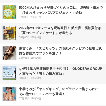
5000本のひまわりが街づくりの入口に。習志野・鷺沼で
「ひまわりキャンパスプロジェクト」始動
07月30日 20時01分
2027年のF1全レースを現地観戦！ 航空券・宿泊費付き
「夢のシーズンチケット」が当たる
08月05日 17時48分
東雲うみ、「スピリッツ」の表紙＆グラビアに登場し妖
艶な雰囲気でファンを魅了！
08月03日 18時00分
なぜ59歳の三浦知良選手を起用？ ONODERA GROUP
と重なった「努力の積み重ね」
08月05日 16時00分
東雲うみが「ヤングキング」のグラビアで泡まみれに！
その他のPPEメンバーも登場！
07月31日 19時00分