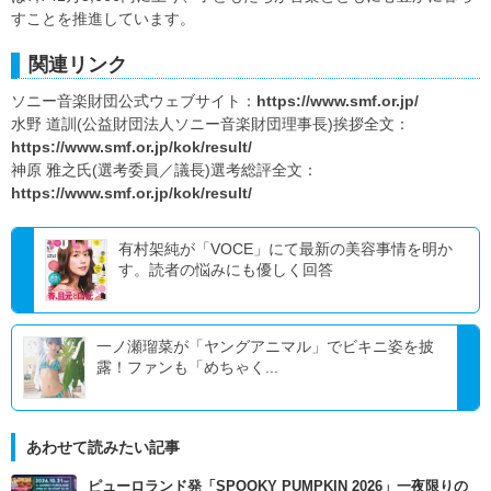
すことを推進しています。
関連リンク
ソニー音楽財団公式ウェブサイト：
https://www.smf.or.jp/
水野 道訓(公益財団法人ソニー音楽財団理事長)挨拶全文：
https://www.smf.or.jp/kok/result/
神原 雅之氏(選考委員／議長)選考総評全文：
https://www.smf.or.jp/kok/result/
有村架純が「VOCE」にて最新の美容事情を明か
す。読者の悩みにも優しく回答
一ノ瀬瑠菜が「ヤングアニマル」でビキニ姿を披
露！ファンも「めちゃく...
あわせて読みたい記事
ピューロランド発「SPOOKY PUMPKIN 2026」一夜限りの