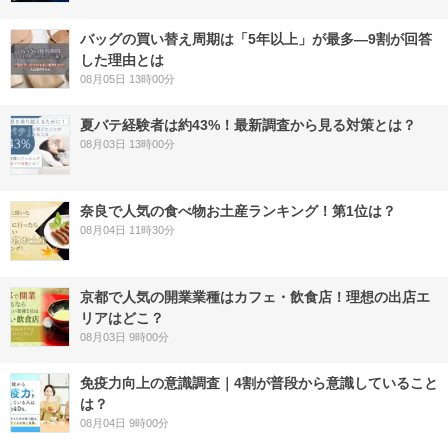
バッグの買い替え周期は「5年以上」が最多―9割が回答
した理由とは
08月05日 13時00分
夏バテ経験者は約43%！最新調査から見る対策とは？
08月03日 13時00分
奈良で人気の食べ物お土産ランキング！第1位は？
08月04日 11時30分
京都で人気の開業業種はカフェ・飲食店！理想の出店エ
リアはどこ？
08月03日 9時00分
免疫力向上の意識調査｜4割が普段から意識していること
は？
08月04日 9時00分