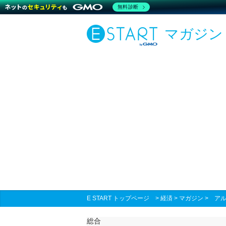
無料診断
マガジン
E START トップページ
>
経済
>
マガジン
>
アル
総合