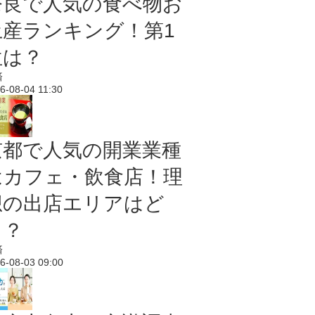
奈良で人気の食べ物お
土産ランキング！第1
位は？
済
6-08-04 11:30
京都で人気の開業業種
はカフェ・飲食店！理
想の出店エリアはど
こ？
済
6-08-03 09:00