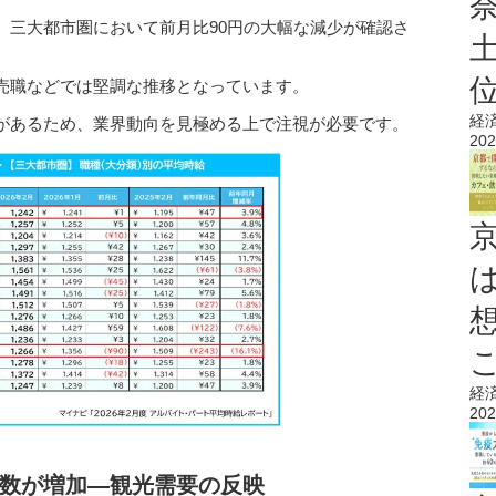
、三大都市圏において前月比90円の大幅な減少が確認さ
売職などでは堅調な推移となっています。
経
があるため、業界動向を見極める上で注視が必要です。
202
経
202
数が増加―観光需要の反映