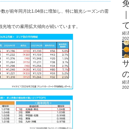
件数が前年同月比1.04倍に増加し、特に観光シーズンの需
観光地での雇用拡大傾向が続いています。
経
202
経
202