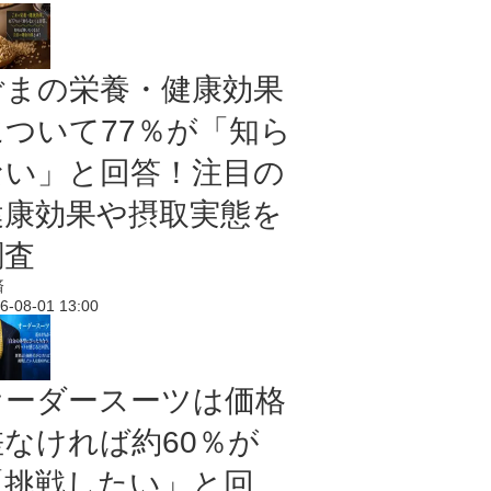
ごまの栄養・健康効果
について77％が「知ら
ない」と回答！注目の
健康効果や摂取実態を
調査
済
6-08-01 13:00
オーダースーツは価格
差なければ約60％が
「挑戦したい」と回