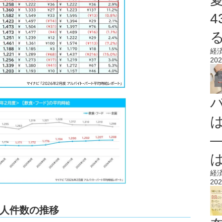
経
202
経
202
人件数の推移