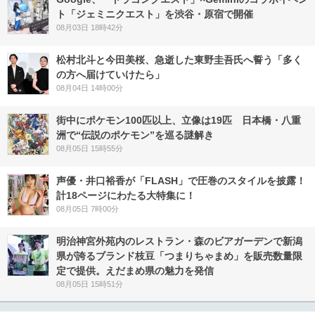
ト「ジェミニクエスト」を渋谷・原宿で開催
08月03日 18時42分
松村北斗と今田美桜、急逝した東野圭吾氏へ誓う「多く
の方へ届けていけたら」
08月04日 14時00分
街中にポケモン100匹以上、立像は19匹 日本橋・八重
洲で“伝説のポケモン”を巡る謎解き
08月05日 15時55分
声優・井口裕香が「FLASH」で圧巻のスタイルを披露！
計18ページにわたる大特集に！
08月05日 7時00分
明治神宮外苑内のレストラン・森のビアガーデンで新潟
県が誇るブランド枝豆「つまりちゃまめ」を販売数量限
定で提供。えだまめ県の魅力を発信
08月05日 15時51分