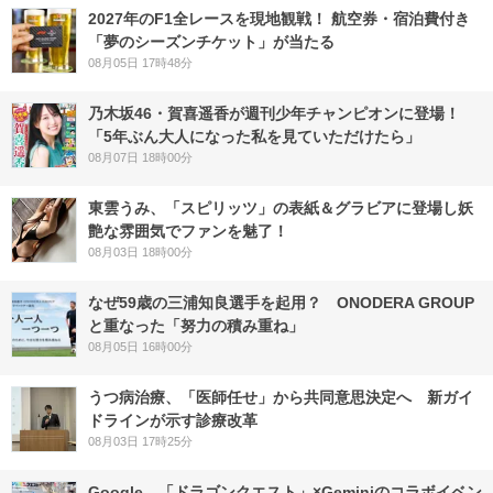
2027年のF1全レースを現地観戦！ 航空券・宿泊費付き
「夢のシーズンチケット」が当たる
08月05日 17時48分
乃木坂46・賀喜遥香が週刊少年チャンピオンに登場！
「5年ぶん大人になった私を見ていただけたら」
08月07日 18時00分
東雲うみ、「スピリッツ」の表紙＆グラビアに登場し妖
艶な雰囲気でファンを魅了！
08月03日 18時00分
なぜ59歳の三浦知良選手を起用？ ONODERA GROUP
と重なった「努力の積み重ね」
08月05日 16時00分
うつ病治療、「医師任せ」から共同意思決定へ 新ガイ
ドラインが示す診療改革
08月03日 17時25分
Google、「ドラゴンクエスト」×Geminiのコラボイベン