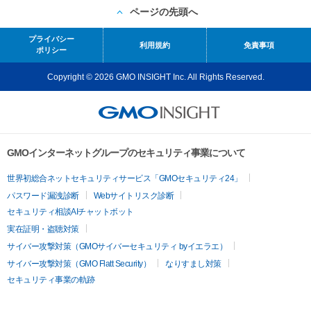
ページの先頭へ
プライバシー
利用規約
免責事項
ポリシー
Copyright © 2026 GMO INSIGHT Inc. All Rights Reserved.
GMOインターネットグループのセキュリティ事業について
世界初総合ネットセキュリティサービス「GMOセキュリティ24」
パスワード漏洩診断
Webサイトリスク診断
セキュリティ相談AIチャットボット
実在証明・盗聴対策
サイバー攻撃対策（GMOサイバーセキュリティ byイエラエ）
サイバー攻撃対策（GMO Flatt Security）
なりすまし対策
セキュリティ事業の軌跡