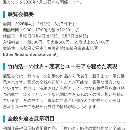
迎えて」を2026年4月12日から開催します。
展覧会概要
会期：2026年4月12日(日)～6月7日(日)
開館時間：9:30～17:00(入館は16:30まで)
休館日：月曜日(5月4日は開館、5月7日は休館)
入場料金：一般800円、高大生500円、65歳以上の方400円
実施地：京都府立堂本印象美術館(京都府京都市北区
https://insho-domoto.com/
)
竹内浩一の世界～悲哀とユーモアを秘めた表現
展覧会では、竹内浩一の初期の作品から代表作、新作まで一堂に展
示されます。画業の全貌を紐解くことが可能な、貴重な機会となっ
ています。竹内は、洗練された色彩とナイーヴな心象描写を併せ持
つ画家で、淡くデリケートな色調に生きるものへの深い想いを描い
ています。その中でも、真摯に向き合い描かれた動物たちからは、
悲哀とユーモアを秘めた独特の情感が感じられます。
全貌を迫る展示項目
初期作品や日展特選受賞作品、「横の会」時代の意欲作など全50点