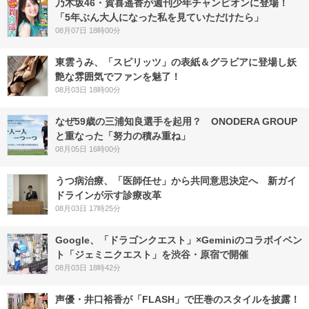
乃木坂46・賀喜遥香が週刊少年チャンピオンに登場！
「5年ぶん大人になった私を見ていただけたら」
08月07日 18時00分
東雲うみ、「スピリッツ」の表紙＆グラビアに登場し妖
艶な雰囲気でファンを魅了！
08月03日 18時00分
なぜ59歳の三浦知良選手を起用？ ONODERA GROUP
と重なった「努力の積み重ね」
08月05日 16時00分
うつ病治療、「医師任せ」から共同意思決定へ 新ガイ
ドラインが示す診療改革
08月03日 17時25分
Google、「ドラゴンクエスト」×Geminiのコラボイベン
ト「ジェミニクエスト」を渋谷・原宿で開催
08月03日 18時42分
声優・井口裕香が「FLASH」で圧巻のスタイルを披露！