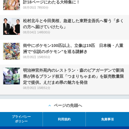
計18ページにわたる大特集に！
08月05日 7時00分
松村北斗と今田美桜、急逝した東野圭吾氏へ誓う「多く
の方へ届けていけたら」
08月04日 14時00分
街中にポケモン100匹以上、立像は19匹 日本橋・八重
洲で“伝説のポケモン”を巡る謎解き
08月05日 15時55分
明治神宮外苑内のレストラン・森のビアガーデンで新潟
県が誇るブランド枝豆「つまりちゃまめ」を販売数量限
定で提供。えだまめ県の魅力を発信
08月05日 15時51分
ページの先頭へ
プライバシー
利用規約
免責事項
ポリシー