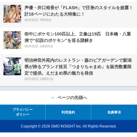
声優・井口裕香が「FLASH」で圧巻のスタイルを披露！
計18ページにわたる大特集に！
08月05日 7時00分
街中にポケモン100匹以上、立像は19匹 日本橋・八重
洲で“伝説のポケモン”を巡る謎解き
08月05日 15時55分
明治神宮外苑内のレストラン・森のビアガーデンで新潟
県が誇るブランド枝豆「つまりちゃまめ」を販売数量限
定で提供。えだまめ県の魅力を発信
08月05日 15時51分
ページの先頭へ
プライバシー
利用規約
免責事項
ポリシー
Copyright © 2026 GMO INSIGHT Inc. All Rights Reserved.