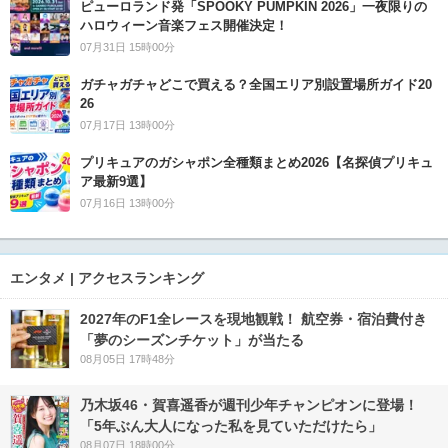
ピューロランド発「SPOOKY PUMPKIN 2026」一夜限りの
ハロウィーン音楽フェス開催決定！
07月31日 15時00分
ガチャガチャどこで買える？全国エリア別設置場所ガイド20
26
07月17日 13時00分
プリキュアのガシャポン全種類まとめ2026【名探偵プリキュ
ア最新9選】
07月16日 13時00分
エンタメ | アクセスランキング
2027年のF1全レースを現地観戦！ 航空券・宿泊費付き
「夢のシーズンチケット」が当たる
08月05日 17時48分
乃木坂46・賀喜遥香が週刊少年チャンピオンに登場！
「5年ぶん大人になった私を見ていただけたら」
08月07日 18時00分