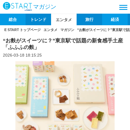
マガジン
総合
トレンド
旅行
経済
エンタメ
E START トップページ
エンタメ
マガジン
“お麩がスイーツに？”東京駅で
“お麩がスイーツに？”東京駅で話題の新食感手土産
「ふふふの麩」
2026-03-18 18:15:25