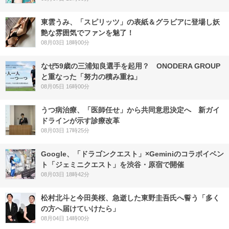
東雲うみ、「スピリッツ」の表紙＆グラビアに登場し妖
艶な雰囲気でファンを魅了！
08月03日 18時00分
なぜ59歳の三浦知良選手を起用？ ONODERA GROUP
と重なった「努力の積み重ね」
08月05日 16時00分
うつ病治療、「医師任せ」から共同意思決定へ 新ガイ
ドラインが示す診療改革
08月03日 17時25分
Google、「ドラゴンクエスト」×Geminiのコラボイベン
ト「ジェミニクエスト」を渋谷・原宿で開催
08月03日 18時42分
松村北斗と今田美桜、急逝した東野圭吾氏へ誓う「多く
の方へ届けていけたら」
08月04日 14時00分