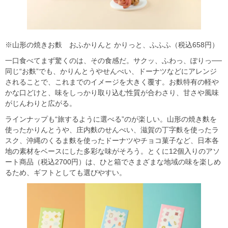
※山形の焼きお麩 おふかりんと かりっと、ふふふ（税込658円）
一口食べてまず驚くのは、その食感だ。サクッ、ふわっ、ぽりっ──
同じ“お麩”でも、かりんとうやせんべい、ドーナツなどにアレンジ
されることで、これまでのイメージを大きく覆す。お麩特有の軽や
かな口どけと、味をしっかり取り込む性質が合わさり、甘さや風味
がじんわりと広がる。
ラインナップも“旅するように選べる”のが楽しい。山形の焼き麩を
使ったかりんとうや、庄内麩のせんべい、滋賀の丁字麩を使ったラ
スク、沖縄のくるま麩を使ったドーナツやチョコ菓子など、日本各
地の素材をベースにした多彩な味がそろう。とくに12個入りのアソ
ート商品（税込2700円）は、ひと箱でさまざまな地域の味を楽しめ
るため、ギフトとしても選びやすい。