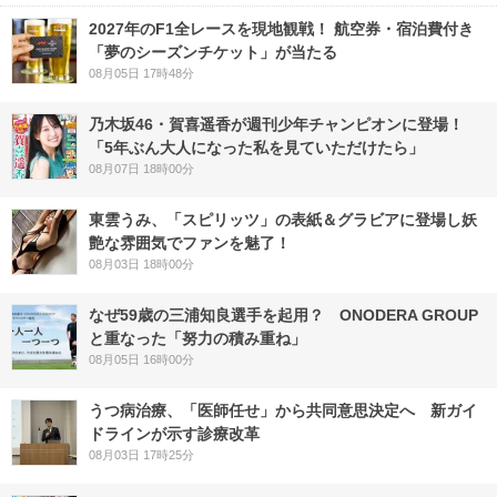
2027年のF1全レースを現地観戦！ 航空券・宿泊費付き
「夢のシーズンチケット」が当たる
08月05日 17時48分
乃木坂46・賀喜遥香が週刊少年チャンピオンに登場！
「5年ぶん大人になった私を見ていただけたら」
08月07日 18時00分
東雲うみ、「スピリッツ」の表紙＆グラビアに登場し妖
艶な雰囲気でファンを魅了！
08月03日 18時00分
なぜ59歳の三浦知良選手を起用？ ONODERA GROUP
と重なった「努力の積み重ね」
08月05日 16時00分
うつ病治療、「医師任せ」から共同意思決定へ 新ガイ
ドラインが示す診療改革
08月03日 17時25分