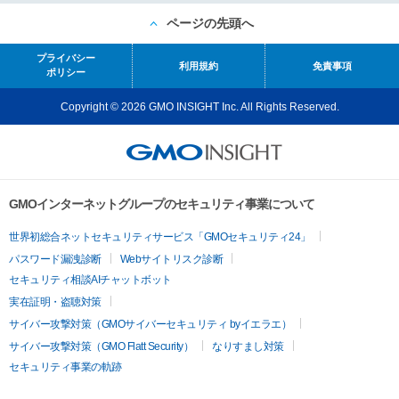
ページの先頭へ
プライバシー
利用規約
免責事項
ポリシー
Copyright © 2026 GMO INSIGHT Inc. All Rights Reserved.
GMOインターネットグループのセキュリティ事業について
世界初総合ネットセキュリティサービス「GMOセキュリティ24」
パスワード漏洩診断
Webサイトリスク診断
セキュリティ相談AIチャットボット
実在証明・盗聴対策
サイバー攻撃対策（GMOサイバーセキュリティ byイエラエ）
サイバー攻撃対策（GMO Flatt Security）
なりすまし対策
セキュリティ事業の軌跡