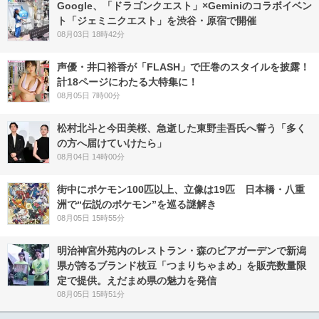
Google、「ドラゴンクエスト」×Geminiのコラボイベン
ト「ジェミニクエスト」を渋谷・原宿で開催
08月03日 18時42分
声優・井口裕香が「FLASH」で圧巻のスタイルを披露！
計18ページにわたる大特集に！
08月05日 7時00分
松村北斗と今田美桜、急逝した東野圭吾氏へ誓う「多く
の方へ届けていけたら」
08月04日 14時00分
街中にポケモン100匹以上、立像は19匹 日本橋・八重
洲で“伝説のポケモン”を巡る謎解き
08月05日 15時55分
明治神宮外苑内のレストラン・森のビアガーデンで新潟
県が誇るブランド枝豆「つまりちゃまめ」を販売数量限
定で提供。えだまめ県の魅力を発信
08月05日 15時51分