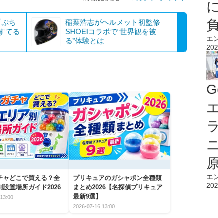
「ぷち
稲葉浩志がヘルメット初監修
ぱすてる
SHOEIコラボで“世界観を被
エ
る”体験とは
202
G
エ
エ
チャどこで買える？全
プリキュアのガシャポン全種類
202
設置場所ガイド2026
まとめ2026【名探偵プリキュア
最新9選】
13:00
2026-07-16 13:00