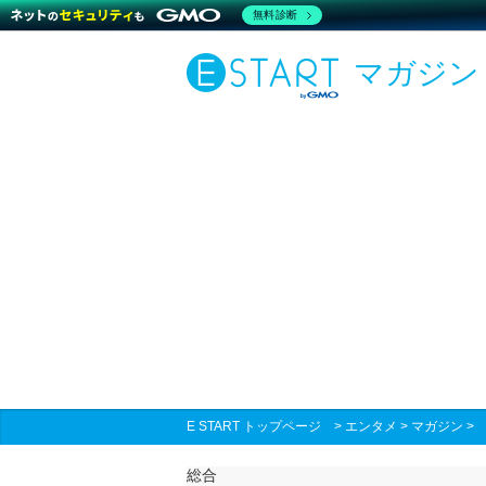
無料診断
マガジン
E START トップページ
>
エンタメ
>
マガジン
総合