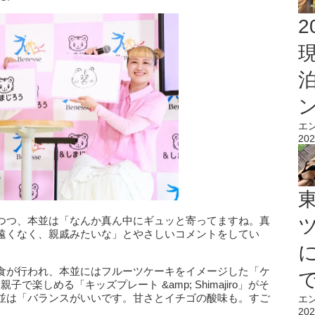
2
エ
202
つつ、本並は「なんか真ん中にギュッと寄ってますね。真
遠くなく、親戚みたいな」とやさしいコメントをしてい
⾷が⾏われ、本並にはフルーツケーキをイメージした「ケ
には親⼦で楽しめる「キッズプレート &amp; Shimajiro」がそ
並は「バランスがいいです。甘さとイチゴの酸味も。すご
エ
202