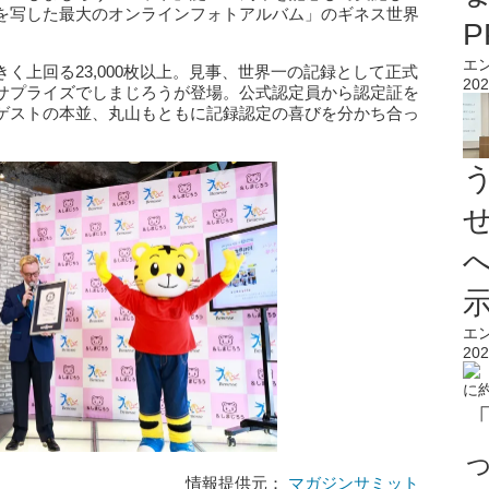
を写した最⼤のオンラインフォトアルバム」のギネス世界
エ
く上回る23,000枚以上。⾒事、世界⼀の記録として正式
202
サプライズでしまじろうが登場。公式認定員から認定証を
ゲストの本並、丸山もともに記録認定の喜びを分かち合っ
エ
202
情報提供元：
マガジンサミット