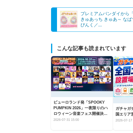
プレミアムバンダイから
きゅあっち きゅあ～ な
ぴんく／...
こんな記事も読まれています
ピューロランド発「SPOOKY
PUMPKIN 2026」一夜限りのハ
ガチャガ
ロウィーン音楽フェス開催決
国エリア別
定！
2026-07-31 15:00
2026-07-17 