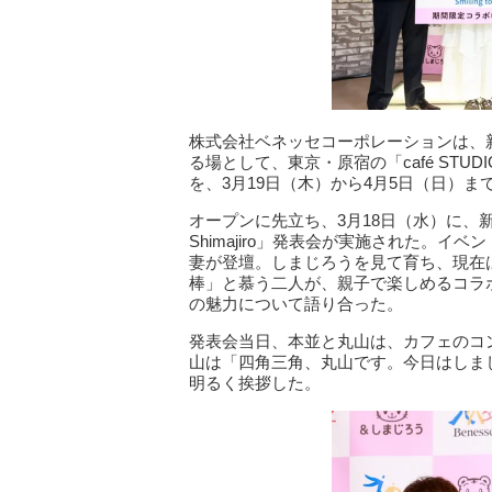
株式会社ベネッセコーポレーションは、
る場として、東京・原宿の「café STUDIO
を、3⽉19⽇（⽊）から4⽉5⽇（⽇）
オープンに先⽴ち、3⽉18⽇（⽔）に、新ブ
Shimajiro」発表会が実施された。
妻が登壇。しまじろうを⾒て育ち、現在
棒」と慕う二人が、親⼦で楽しめるコラ
の魅⼒について語り合った。
発表会当日、本並と丸山は、カフェのコ
山は「四角三角、丸山です。今日はしま
明るく挨拶した。