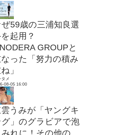
なぜ59歳の三浦知良選
手を起用？
NODERA GROUPと
重なった「努力の積み
重ね」
ンタメ
6-08-05 16:00
東雲うみが「ヤングキ
ング」のグラビアで泡
まみれに！その他の