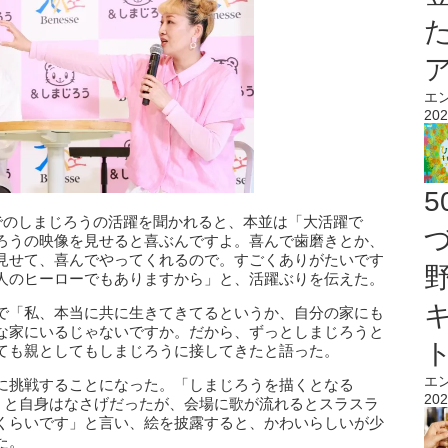
エ
202
でのしまじろうの活躍を聞かれると、本並は「大活躍で
ろうの映像を見せると喜ぶんですよ。喜んで歯磨きとか、
見せて、喜んでやってくれるので。すごくありがたいです
人のヒーローでもありますから」と、活躍ぶりを伝えた。
で「私、本当に共に生きてきてるというか、自分の家にも
な家にいるじゃないですか。だから、ずっとしまじろうと
ても親としてもしまじろうに接してきたと語った。
エ
に挑戦することになった。「しまじろうを描くとなる
202
て」と自身はなさげだったが、会場に歌が流れるとスラスラ
くらいです」と言い、絵を披露すると、かわいらしいが少
た。