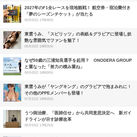
2027年のF1全レースを現地観戦！ 航空券・宿泊費付き
「夢のシーズンチケット」が当たる
08月05日 17時48分
東雲うみ、「スピリッツ」の表紙＆グラビアに登場し妖
艶な雰囲気でファンを魅了！
08月03日 18時00分
なぜ59歳の三浦知良選手を起用？ ONODERA GROUP
と重なった「努力の積み重ね」
08月05日 16時00分
東雲うみが「ヤングキング」のグラビアで泡まみれに！
その他のPPEメンバーも登場！
07月31日 19時00分
うつ病治療、「医師任せ」から共同意思決定へ 新ガイ
ドラインが示す診療改革
08月03日 17時25分