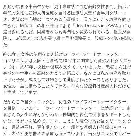
月経が始まる中高生から、更年期症状に悩む高齢女性まで、幅広い
年代の女性に産婦人科医療を届ける医療法人聖和会早川クリニッ
ク。大阪の中心地の一つである心斎橋で、長きにわたり診療を続け
てきた。医師同士の相互評価による「Best Doctors in JAPAN」にも
選出されるなど、同業者からも専門性を認められている。祖父が開
院し、3代目として志を受け継ぐ早川潤院長に、診療への想いを聞い
た。
約80年、女性の健康を支え続ける「ライフパートナードクター」
当クリニックは大阪・心斎橋で1947年に開業した産婦人科クリニッ
クです。約80年、女性の健康を支えてまいりました。患者さんは思
春期の中学生から高齢の方までと幅広く、なかには私がお産を取り
上げた子が、成長して妊婦として通院されたケースもありました。
女性の一生に携わることができる。そんな診療科は産婦人科だけだ
と実感しています。
だからこそ当クリニックは、女性の「ライフパートナードクター」
を目指しています。「ライフパートナードクター」は造語です。患
者さんの人生に深くかかわり、長期的な視点で健康をサポートした
いという想いを込めています。こうした理念のもと当クリニックで
は、月経や不妊、更年期といった一般的な産婦人科診療はもちろ
ん、内科や泌尿器科の診療も行っています。当クリニックでカバー