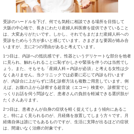
受診のハードルを下げ、何でも気軽に相談できる場所を目指して
大阪の中心地で、長きにわたり産婦人科医療を提供できていること
は、大変ありがたいです。しかし、それでもまだまだ産婦人科への
受診をためらう方が多いと感じています。さまざまな要因が絡み合
いますが、主に2つの理由があると考えています。
1つ目は、内診への抵抗感です。性器というデリケートな部分を他者
に見られ、触れられることに恥ずかしさや緊張を伴うのは当然でし
ょう。また、そもそも「産婦人科＝内診が必須」と考える女性は少
なくありません。当クリニックでは必要に応じて内診も行います
が、内診台に上がらずに済む診察方法も複数ご用意しています。例
えば、お腹の上から診察する超音波（エコー）検査や、診察室でじ
っくりお話を伺う問診など、患者さんの負担を軽減できる選択肢が
たくさんあります。
2つ目は、患者さんが自身の症状を軽く捉えてしまう傾向にあるこ
と。特によく見られるのが、月経痛を放置してしまう方々です。月
経痛自体は誰にでもあるものですが、生活に支障が出るほどの症状
は、間違いなく治療の対象です。