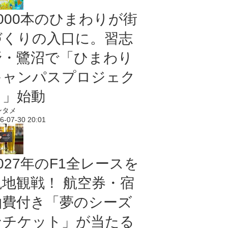
5000本のひまわりが街
づくりの入口に。習志
野・鷺沼で「ひまわり
キャンパスプロジェク
ト」始動
ンタメ
6-07-30 20:01
027年のF1全レースを
現地観戦！ 航空券・宿
泊費付き「夢のシーズ
ンチケット」が当たる