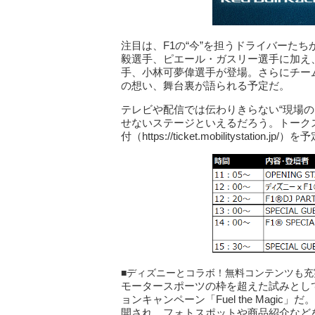
注目は、F1の“今”を担うドライバーた
毅選手、ピエール・ガスリー選手に加え
手、小林可夢偉選手が登場。さらにチー
の想い、舞台裏が語られる予定だ。
テレビや配信では伝わりきらない“現場
せないステージといえるだろう。トークステ
付（https://ticket.mobilitystation.j
■ディズニーとコラボ！無料コンテンツも充
モータースポーツの枠を超えた試みとし
ョンキャンペーン「Fuel the Mag
開され、フォトスポットや商品紹介など