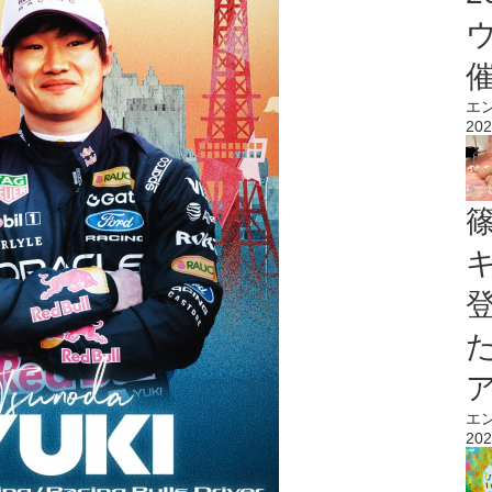
エ
202
エ
202