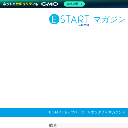
無料診断
マガジン
E START トップページ
>
エンタメ
>
マガジン
総合