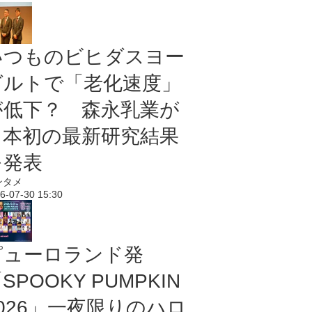
いつものビヒダスヨー
グルトで「老化速度」
が低下？ 森永乳業が
日本初の最新研究結果
を発表
ンタメ
6-07-30 15:30
ピューロランド発
SPOOKY PUMPKIN
2026」一夜限りのハロ