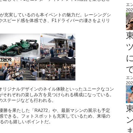
エ
202
ンツが充実しているのも本イベントの魅力だ。レーシングシ
やスピード感を体感でき、F1ドライバーの凄さをよりリ
エ
202
オリジナルデザインのネイル体験といったユニークなコン
がそれぞれの楽しみ方を見つけられる構成になっている。
OOのステージなども行われる。
1初優勝を果たした「RA272」や、最新マシンの展示も予定
体感できる。フォトスポットも充実しているため、来場の
せるのも嬉しいポイントだ。