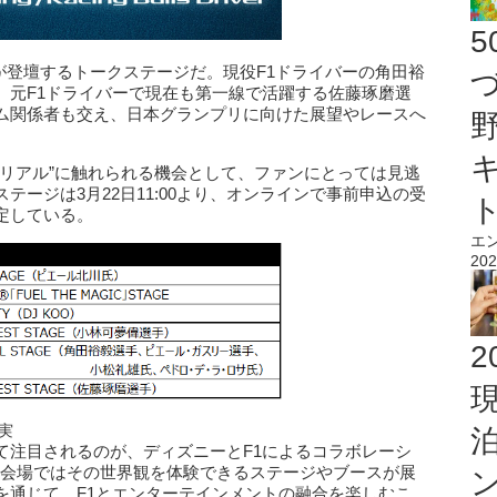
ちが登壇するトークステージだ。現役F1ドライバーの角田裕
、元F1ドライバーで現在も第一線で活躍する佐藤琢磨選
ム関係者も交え、日本グランプリに向けた展望やレースへ
のリアル”に触れられる機会として、ファンにとっては見逃
ージは3月22日11:00より、オンラインで事前申込の受
p/）を予定している。
エ
202
2
実
て注目されるのが、ディズニーとF1によるコラボレーシ
ic」だ。会場ではその世界観を体験できるステージやブースが展
を通じて、F1とエンターテインメントの融合を楽しむこ