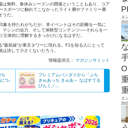
場は無料。春休みシーズンの開催ということもあり、コア
タースポーツに触れてこなかったライト層やファミリー層
そうだ。
エ
202
う印象を持たれがちだが、本イベントはその距離を一気に
、マシンの迫力、そして体験型コンテンツ──それらを一
より立体的に理解するきっかけになるはずだ。
“最前線”が東京タワーに現れる。F1を知る人にとって
値は決して小さくないだろう。
情報提供元：
マガジンサミット
O
持ち
プレミアムバンダイから「ぷち
に“レ
きゅあっち きゅあ～ なぱすてる
ぴんく／...
エ
202