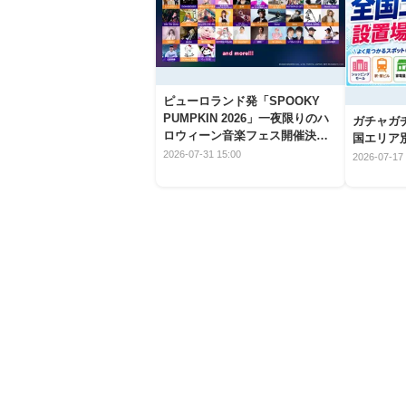
ピューロランド発「SPOOKY
PUMPKIN 2026」一夜限りのハ
ガチャガ
ロウィーン音楽フェス開催決
国エリア別
定！
2026-07-31 15:00
2026-07-17 