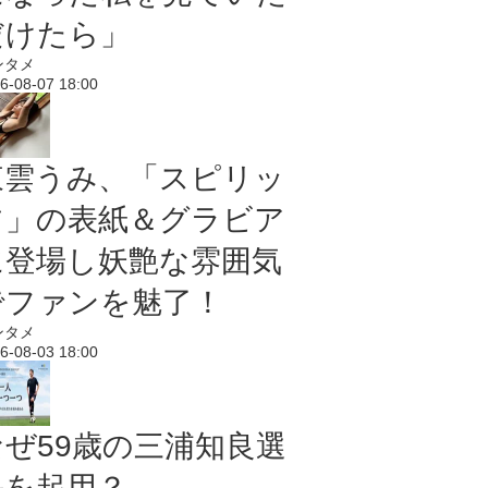
だけたら」
ンタメ
6-08-07 18:00
東雲うみ、「スピリッ
ツ」の表紙＆グラビア
に登場し妖艶な雰囲気
でファンを魅了！
ンタメ
6-08-03 18:00
なぜ59歳の三浦知良選
手を起用？