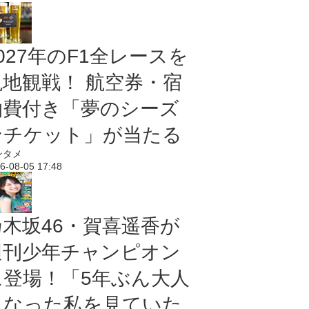
027年のF1全レースを
現地観戦！ 航空券・宿
泊費付き「夢のシーズ
ンチケット」が当たる
ンタメ
6-08-05 17:48
乃木坂46・賀喜遥香が
週刊少年チャンピオン
に登場！「5年ぶん大人
になった私を見ていた