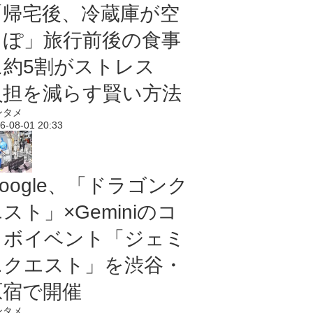
「帰宅後、冷蔵庫が空
っぽ」旅行前後の食事
に約5割がストレス
負担を減らす賢い方法
ンタメ
6-08-01 20:33
oogle、「ドラゴンク
スト」×Geminiのコ
ラボイベント「ジェミ
ニクエスト」を渋谷・
原宿で開催
ンタメ