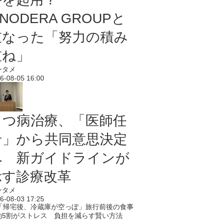
NODERA GROUPと
重なった「努力の積み
重ね」
ンタメ
6-08-05 16:00
うつ病治療、「医師任
せ」から共同意思決定
へ 新ガイドラインが
示す診療改革
ンタメ
6-08-03 17:25