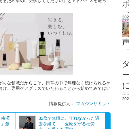
あるため早めに受診してください」とアドバイスを送っ
エ
202
がちな領域だからこそ、日常の中で無理なく続けられるケ
向け、専用ケアグッズでいたわることから始めてみてはい
エ
202
情報提供元：
マガジンサミット
・梅澤
32歳で無職に。守れなかった過
イ」創
去を経て、「医療を守る社労