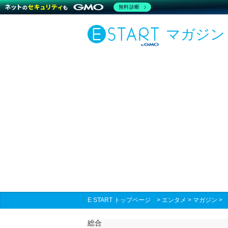
無料診断
マガジン
E START トップページ
>
エンタメ
>
マガジン
総合