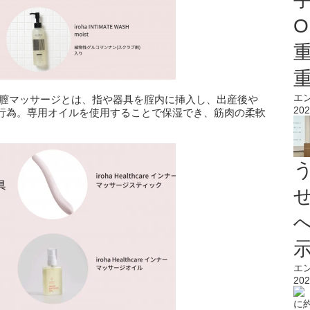
O
エ
 膣マッサージとは、指や器具を腟内に挿入し、出産後や
202
行為。専用オイルを使用することで保湿でき、筋肉の柔軟
エ
202