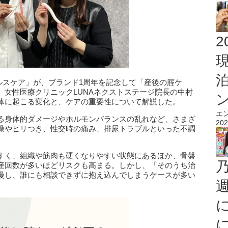
2
aヘルスケア」が、ブランド1周年を記念して「産後の腟ケ
。女性医療クリニックLUNAネクストステージ院長の中村
体に起こる変化と、ケアの重要性について解説した。
エ
る身体的ダメージやホルモンバランスの乱れなど、さまざ
202
燥やヒリつき、性交時の痛み、排尿トラブルといった不調
すく、組織や筋肉も硬くなりやすい状態にあるほか、骨盤
産回数が多いほどリスクも高まる。しかし、「そのうち治
慢し、誰にも相談できずに抱え込んでしまうケースが多い