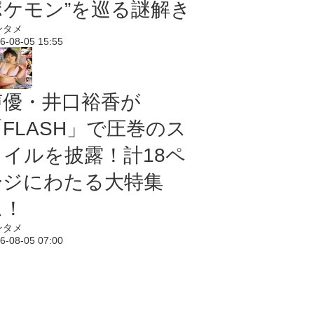
ポケモン”を巡る謎解き
ンタメ
6-08-05 15:55
声優・井口裕香が
「FLASH」で圧巻のス
タイルを披露！計18ペ
ージにわたる大特集
に！
ンタメ
6-08-05 07:00