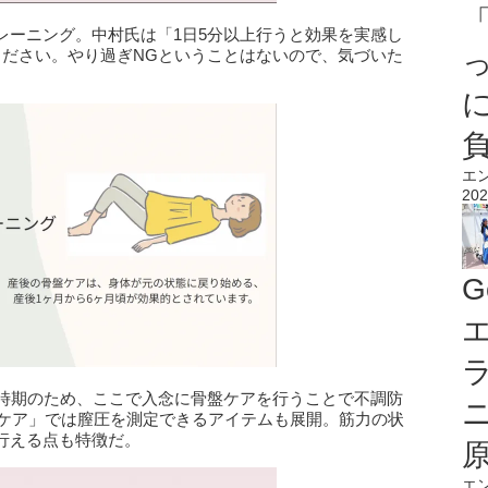
レーニング。中村氏は「1日5分以上行うと効果を実感し
ください。やり過ぎNGということはないので、気づいた
エ
202
G
エ
う時期のため、ここで入念に骨盤ケアを行うことで不調防
ルスケア」では膣圧を測定できるアイテムも展開。筋力の状
行える点も特徴だ。
エ