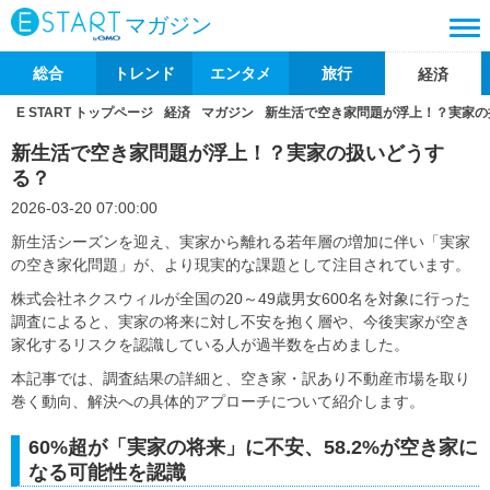
マガジン
総合
トレンド
エンタメ
旅行
経済
E START トップページ
経済
マガジン
新生活で空き家問題が浮上！？実家の
新生活で空き家問題が浮上！？実家の扱いどうす
る？
2026-03-20 07:00:00
新生活シーズンを迎え、実家から離れる若年層の増加に伴い「実家
の空き家化問題」が、より現実的な課題として注目されています。
株式会社ネクスウィルが全国の20～49歳男女600名を対象に行った
調査によると、実家の将来に対し不安を抱く層や、今後実家が空き
家化するリスクを認識している人が過半数を占めました。
本記事では、調査結果の詳細と、空き家・訳あり不動産市場を取り
巻く動向、解決への具体的アプローチについて紹介します。
60%超が「実家の将来」に不安、58.2%が空き家に
なる可能性を認識