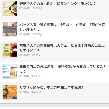
奈良で人気の食べ物お土産ランキング！第1位は？
08月04日 11時30分
バッグの買い替え周期は「5年以上」が最多―9割が回答
した理由とは
08月05日 13時00分
京都で人気の開業業種はカフェ・飲食店！理想の出店エ
リアはどこ？
08月03日 9時00分
免疫力向上の意識調査｜4割が普段から意識していること
は？
08月04日 9時00分
サプリが続かない本当の理由は？本音調査
08月06日 9時00分