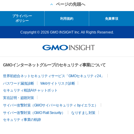
ページの先頭へ
プライバシー
利用規約
免責事項
ポリシー
Copyright © 2026 GMO INSIGHT Inc. All Rights Reserved.
GMOインターネットグループのセキュリティ事業について
世界初総合ネットセキュリティサービス「GMOセキュリティ24」
パスワード漏洩診断
Webサイトリスク診断
セキュリティ相談AIチャットボット
実在証明・盗聴対策
サイバー攻撃対策（GMOサイバーセキュリティ byイエラエ）
サイバー攻撃対策（GMO Flatt Security）
なりすまし対策
セキュリティ事業の軌跡