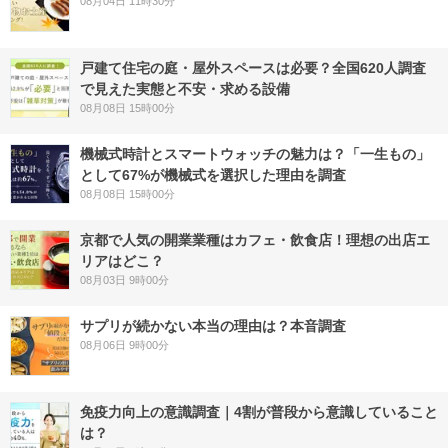
08月04日 11時30分
戸建て住宅の庭・屋外スペースは必要？全国620人調査
で見えた実態と不安・求める設備
08月08日 15時00分
機械式時計とスマートウォッチの魅力は？「一生もの」
として67%が機械式を選択した理由を調査
08月08日 15時00分
京都で人気の開業業種はカフェ・飲食店！理想の出店エ
リアはどこ？
08月03日 9時00分
サプリが続かない本当の理由は？本音調査
08月06日 9時00分
免疫力向上の意識調査｜4割が普段から意識していること
は？