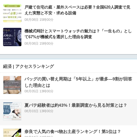
戸建て住宅の庭・屋外スペースは必要？全国620人調査で見
えた実態と不安・求める設備
08月08日 15時00分
機械式時計とスマートウォッチの魅力は？「一生もの」とし
て67%が機械式を選択した理由を調査
08月08日 15時00分
経済 | アクセスランキング
バッグの買い替え周期は「5年以上」が最多―9割が回答
した理由とは
08月05日 13時00分
夏バテ経験者は約43%！最新調査から見る対策とは？
08月03日 13時00分
奈良で人気の食べ物お土産ランキング！第1位は？