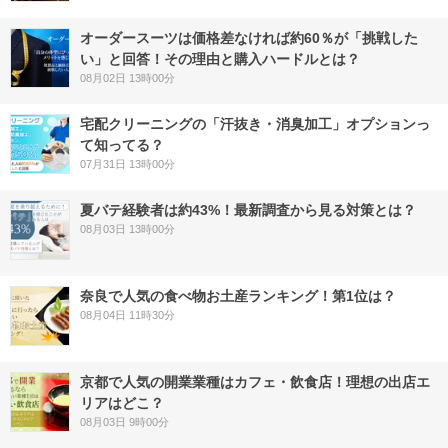
オーダースーツは価格差なければ約60％が「挑戦した
い」と回答！その理由と購入ハードルとは？
08月02日 13時00分
宅配クリーニングの「汗抜き・消臭加工」オプションっ
て知ってる？
07月31日 13時00分
夏バテ経験者は約43%！最新調査から見る対策とは？
08月03日 13時00分
奈良で人気の食べ物お土産ランキング！第1位は？
08月04日 11時30分
京都で人気の開業業種はカフェ・飲食店！理想の出店エ
リアはどこ？
08月03日 9時00分